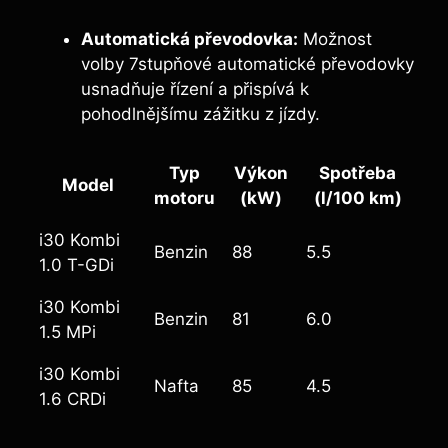
Automatická převodovka:
Možnost
volby 7stupňové automatické převodovky
usnadňuje řízení a přispívá k
pohodlnějšímu zážitku z jízdy.
Typ
Výkon
Spotřeba
Model
motoru
(kW)
(l/100 km)
i30 Kombi
Benzin
88
5.5
1.0 T-GDi
i30 Kombi
Benzin
81
6.0
1.5 MPi
i30 Kombi
Nafta
85
4.5
1.6 CRDi