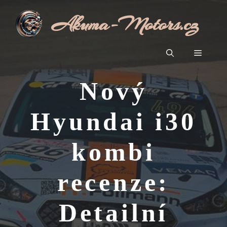
Přeskočit
Akuma-Motors.cz
na
obsah
Menu
Nový
Hyundai i30
kombi
recenze:
Detailní