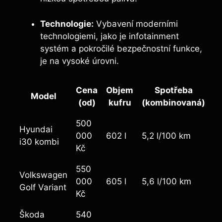
Technologie:
Vybavení moderními
technologiemi, jako je infotainment
systém a pokročilé bezpečnostní funkce,
je na vysoké úrovni.
Cena
Objem
Spotřeba
Model
(od)
kufru
(kombinovaná)
500
Hyundai
000
602 l
5,2 l/100 km
i30 kombi
Kč
550
Volkswagen
000
605 l
5,6 l/100 km
Golf Variant
Kč
Škoda
540