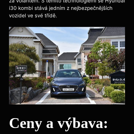
za volantem. S těmito technologiemi se Hyundai
i30 kombi stává jedním z nejbezpečnějších
vozidel ve své třídě.
Ceny a výbava: