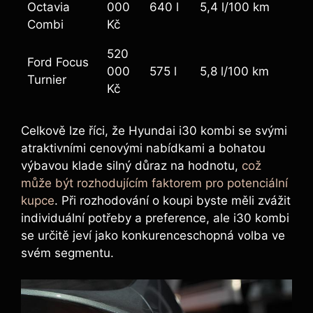
Octavia
000
640 l
5,4 l/100 km
Combi
Kč
520
Ford Focus
000
575 l
5,8 l/100 km
Turnier
Kč
Celkově lze říci, že Hyundai i30 kombi se svými
atraktivními cenovými nabídkami a bohatou
výbavou klade silný důraz na hodnotu,
což
může být rozhodujícím faktorem pro potenciální
kupce
. Při rozhodování o koupi byste měli zvážit
individuální potřeby a preference, ale i30 kombi
se určitě jeví jako konkurenceschopná volba ve
svém segmentu.