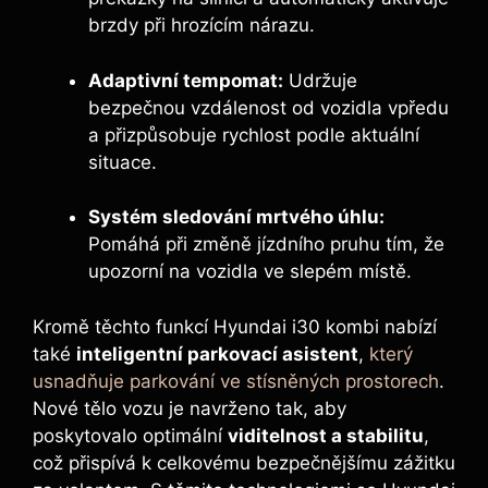
brzdy při hrozícím nárazu.
Adaptivní tempomat:
Udržuje
bezpečnou vzdálenost od vozidla vpředu
a přizpůsobuje rychlost podle aktuální
situace.
Systém sledování mrtvého úhlu:
Pomáhá při změně jízdního pruhu tím, že
upozorní na vozidla ve slepém místě.
Kromě těchto funkcí Hyundai i30 kombi nabízí
také
inteligentní parkovací asistent
,
který
usnadňuje parkování ve stísněných prostorech
.
Nové tělo vozu je navrženo tak, aby
poskytovalo optimální
viditelnost a stabilitu
,
což přispívá k celkovému bezpečnějšímu zážitku