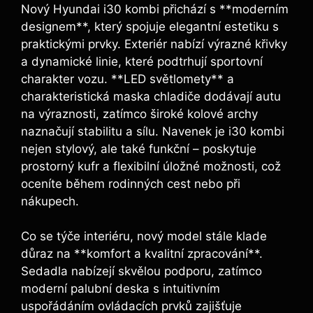
Nový Hyundai i30 kombi přichází s **moderním
designem**, který spojuje elegantní estetiku s
praktickými prvky. Exteriér nabízí výrazné křivky
a dynamické linie, které podtrhují sportovní
charakter vozu. **LED světlomety** a
charakteristická maska chladiče dodávají autu
na výraznosti, zatímco široké kolové archy
naznačují stabilitu a sílu. Navenek je i30 kombi
nejen stylový, ale také funkční – poskytuje
prostorný kufr a flexibilní úložné možnosti, což
oceníte během rodinných cest nebo při
nákupech.
Co se týče interiéru, nový model stále klade
důraz na **komfort a kvalitní zpracování**.
Sedadla nabízejí skvělou podporu, zatímco
moderní palubní deska s intuitivním
uspořádáním ovládacích prvků zajišťuje