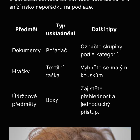
sníží risko nepořádku na podlaze.
Typ
Předmět
Další tipy
uskladnění
Označte skupiny
Dokumenty
Pořadač
podle kategorií.
Textilní
Vyhněte se malým
Hračky
taška
kouskům.
Zajistěte
Údržbové
přehlednost a
Boxy
předměty
jednoduchý
přístup.