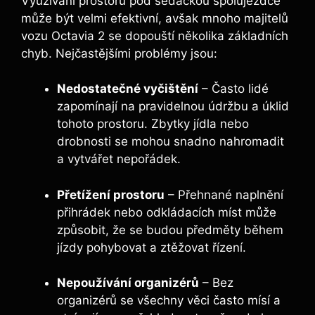
Využívání prostoru pod sedačkou spolujezdce
může být velmi efektivní, avšak mnoho majitelů
vozu Octavia 2 se dopouští několika základních
chyb. Nejčastějšími problémy jsou:
Nedostatečné vyčištění
– Často lidé
zapomínají na pravidelnou údržbu a úklid
tohoto prostoru. Zbytky jídla nebo
drobnosti se mohou snadno nahromadit
a vytvářet nepořádek.
Přetížení prostoru
– Přehnané naplnění
přihrádek nebo odkládacích míst může
způsobit, že se budou předměty během
jízdy pohybovat a ztěžovat řízení.
Nepoužívání organizérů
– Bez
organizérů se všechny věci často mísí a