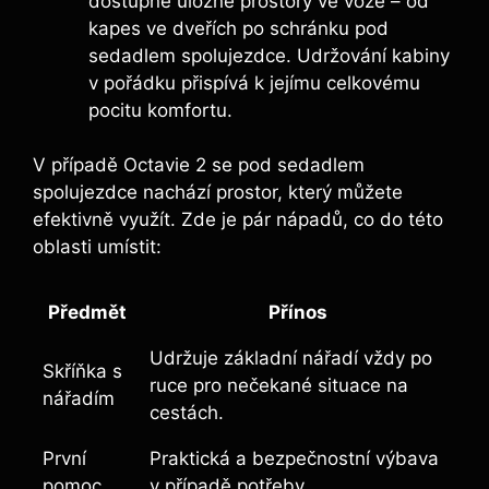
dostupné úložné prostory ve voze – od
kapes ve dveřích po schránku pod
sedadlem spolujezdce. Udržování kabiny
v pořádku přispívá k jejímu celkovému
pocitu komfortu.
V případě Octavie 2 se pod sedadlem
spolujezdce nachází prostor, který můžete
efektivně využít. Zde je pár nápadů, co do této
oblasti umístit:
Předmět
Přínos
Udržuje základní nářadí vždy po
Skříňka s
ruce pro nečekané situace na
nářadím
cestách.
První
Praktická a bezpečnostní výbava
pomoc
v případě potřeby.