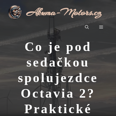
Přeskočit
Akuma-Motors.cz
na
obsah
Menu
Co je pod
sedačkou
spolujezdce
Octavia 2?
Praktické