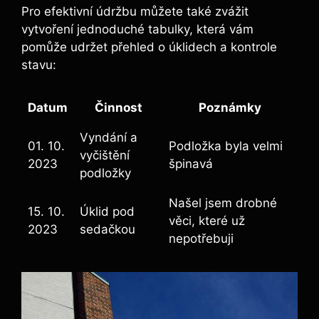
Pro efektivní údržbu můžete také zvážit
vytvoření jednoduché tabulky, která vám
pomůže udržet přehled o úklidech a kontrole
stavu:
Datum
Činnost
Poznámky
Vyndání a
01. 10.
Podložka byla velmi
vyčištění
2023
špinavá
podložky
Našel jsem drobné
15. 10.
Úklid pod
věci, které už
2023
sedačkou
nepotřebuji