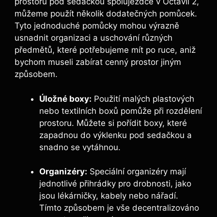
prostoru pod sedačkou spolujezdce v Octavii 2,
můžeme použít několik dodatečných pomůcek.
Tyto jednoduché pomůcky mohou výrazně
usnadnit organizaci a uschování různých
předmětů, které potřebujeme mít po ruce, aniž
bychom museli zabírat cenný prostor jiným
způsobem.
Úložné boxy:
Použití malých plastových
nebo textilních boxů pomůže při rozdělení
prostoru. Můžete si pořídit boxy, které
zapadnou do výklenku pod sedačkou a
snadno se vytáhnou.
Organizéry:
Speciální organizéry mají
jednotlivé přihrádky pro drobnosti, jako
jsou lékárničky, kabely nebo nářadí.
Tímto způsobem je vše decentralizováno