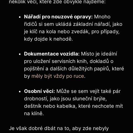
několik věcí, které zde obvykle najdeme:
Nářadí pro nouzové opravy:
Mnoho
řidičů si sem ukládá základní nářadí, jako
je klíč na kola nebo zvedák, pro případy,
kdy dojde k nehodě.
Dokumentace vozidla:
Místo je ideální
pro uložení servisních knih, dokladů o
pojištění a dalších důležitých papírů, které
by
měly být vždy po ruce
.
Osobní věci:
Může se sem vejít také pár
drobností, jako jsou sluneční brýle,
deštník nebo kabelka, které nechcete mít
na klíně.
Je však dobré dbát na to, aby zde nebyly