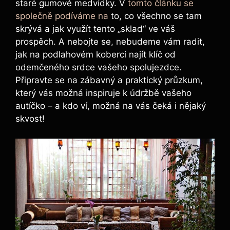
staré gumové medvídky. V
tomto článku se
společně podíváme na
to, co všechno se tam
skrývá a jak využít tento „sklad“ ve váš
prospěch. A nebojte se, nebudeme vám radit,
jak na podlahovém koberci najít klíč od
odemčeného srdce vašeho spolujezdce.
Připravte se na zábavný a praktický průzkum,
který vás možná inspiruje k údržbě vašeho
autíčko – a kdo ví, možná na vás čeká i nějaký
skvost!