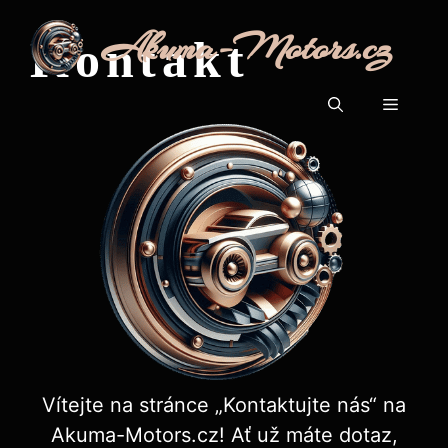
Přeskočit
Akuma-Motors.cz
na
Kontakt
obsah
Menu
Vítejte na stránce „Kontaktujte nás“ na
Akuma-Motors.cz! Ať už máte dotaz,