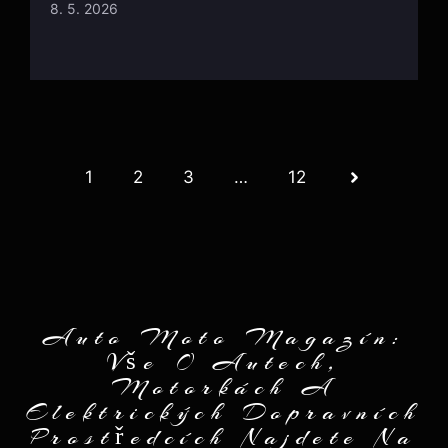
8. 5. 2026
1
2
3
…
12
Auto Moto Magazín:
Vše O Autech,
Motorkách A
Elektrických Dopravních
Prostředcích Najdete Na