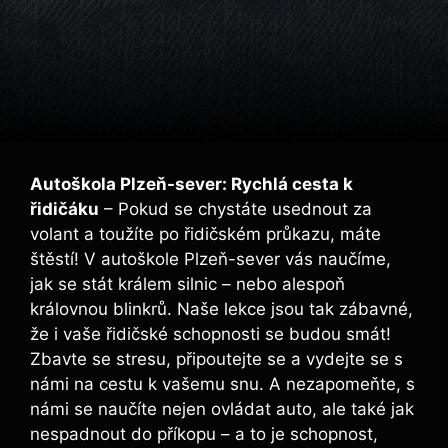
Autoškola Plzeň-sever: Rychlá⁢ cesta k
řidičáku
– Pokud se chystáte usednout za
volant a⁤ toužíte po řidičském průkazu, máte
štěstí! ​V autoškole Plzeň-sever vás naučíme,
jak se stát králem silnic – nebo alespoň‌
královnou blinkrů.⁢ Naše lekce jsou tak zábavné,
že i vaše řidičské schopnosti se budou smát!
Zbavte se stresu, připoutejte se a vydejte se s
námi​ na cestu k vašemu snu. A⁤ nezapomeňte, s
námi se naučíte nejen⁢ ovládat auto, ale také jak
nespadnout do ⁢příkopu – a to je schopnost,