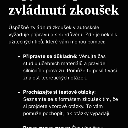
zvládnutí zkoušek
Úspěšné zvládnutí zkoušek v autoškole
vyžaduje⁣ přípravu ⁤a sebedůvěru. Zde je několik
užitečných tipů, které‌ vám mohou pomoci:
Připravte se důkladně:
Věnujte čas
studiu učebních materiálů a pravidel
silničního provozu. Pomůže to posílit vaši
znalost teoretických otázek.
Procházejte si testové otázky:
Seznamte se s‌ formátem ‍zkoušek tím, že
‍si projdete ‌vzorové otázky. To⁢ vám
pomůže pochopit, jak‌ otázky vypadají.
Praxe, ⁤praxe, praxe:
Čím více času