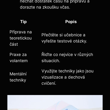
nechat dostatek času na přípravu a
dorazte na zkoušku ‍včas.
Tip
Popis
Příprava na
Přečtěte si učebnice ‌a
teoretickou
vyřešte testové otázky.
část
Praxe za
Řiďte co nejvíce v různých
volantem
situacích.
Využijte techniky jako‌ jsou
Mentální
vizualizace a dechová
techniky
cvičení.