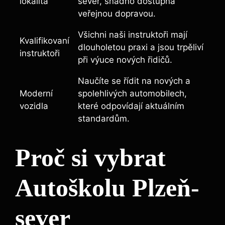
lokalita
sever, snadno dostupná
veřejnou dopravou.
Všichni naši instruktoři mají
Kvalifikovaní
dlouholetou praxi a ​jsou trpěliví
instruktoři
při výuce nových řidičů.
Naučíte se řídit na nových a
Moderní​
spolehlivých automobilech,
vozidla
které odpovídají aktuálním
⁣standardům.
Proč‌ si vybrat
Autoškolu Plzeň-
sever