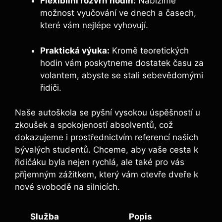
Flexibilní rozvrh‍ hodin:
Nabízíme
možnost vyučování ve ‌dnech a ‌časech, ​
které vám nejlépe vyhovují.
Praktická výuka:
Kromě teoretických
hodin vám poskytneme dostatek času za
volantem, abyste se stali sebevědomými
‍řidiči.
Naše autoškola‍ se pyšní vysokou ⁣úspěšností u
zkoušek a spokojeností absolventů, což
dokazujeme i prostřednictvím referencí našich
bývalých⁢ studentů. Chceme, aby vaše‍ cesta k
řidičáku byla‌ nejen rychlá, ale ‍také pro vás
příjemným zážitkem, který vám otevře dveře k
nové svobodě na silnicích.
Služba
Popis