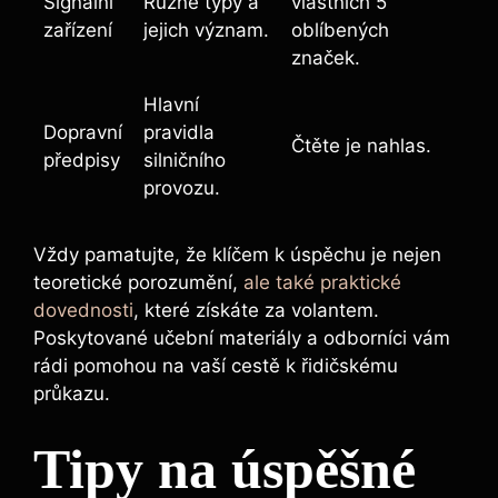
Signální
Různé ‍typy a
vlastních 5
zařízení
jejich ⁢význam.
oblíbených
značek.
Hlavní
Dopravní
pravidla
Čtěte je nahlas.
předpisy
silničního
provozu.
Vždy pamatujte, že klíčem k úspěchu je nejen
teoretické porozumění,
ale také praktické
dovednosti
, ‍které získáte⁣ za volantem.
Poskytované učební materiály a odborníci vám
rádi pomohou na vaší cestě k řidičskému
průkazu.
Tipy na úspěšné⁣