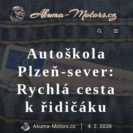
Přeskočit
Akuma-Motors.cz
na
obsah
Menu
Autoškola
Plzeň-sever:
Rychlá cesta
k řidičáku
Akuma-Motors.cz
4. 2. 2026