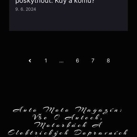
poskytnout: Kdy a komu?
9. 6. 2024
1
…
6
7
8
Auto Moto Magazín:
Vše O Autech,
Motorkách A
Elektrických Dopravních