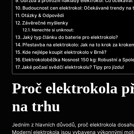
Údržba a provozní náklady elektrokol: Co očekávat
Budoucnost cen elektrokol: Očekávané trendy na 
Otázky & Odpovědi
Závěrečné myšlenky
Nenechte si uniknout:
Jaký typ článku do baterie pro elektrokolo?
Přestavba na elektrokolo: Jak na to krok za kroke
Kde nejlépe koupit elektrokolo v Brně?
Elektrokoloběžka Nosnost 150 kg: Robustní a Spol
Jaké počasí svědčí elektrokolu? Tipy pro jízdu!
Proč elektrokola p
na trhu
Jedním z hlavních důvodů, proč elektrokola dosahuj
Moderní elektrokola jsou vybavena výkonnými moto