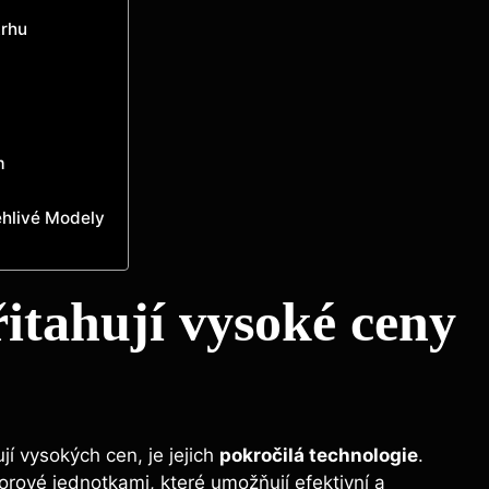
trhu
m
ehlivé Modely
řitahují vysoké ceny
í vysokých cen, je jejich
pokročilá technologie
.
rové jednotkami, které umožňují efektivní a