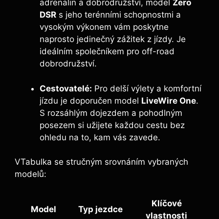
adrenalin a dobrodružství, model
Zero
DSR
s jeho terénními schopnostmi a
vysokým výkonem vám poskytne
naprosto jedinečný zážitek z jízdy. Je
ideálním společníkem pro off-road
dobrodružství.
Cestovatelé:
Pro delší výlety a komfortní
jízdu je doporučen model
LiveWire One
.
S rozsáhlým dojezdem a pohodlným
posezem si užijete každou cestu bez
ohledu na to, kam vás zavede.
VTabulka se stručným srovnáním vybraných
modelů:
Klíčové
Model
Typ jezdce
vlastnosti