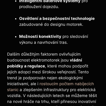
Inteligentní bateriové systémy
pro
prodloužení dojezdu.
Osvětlení a bezpečnostní technologie
zabudované do designu motorek.
Možnosti konektivity
pro sledování
výkonu a navrhování tras.
Dalším důležitým faktorem ovlivňujícím
budoucnost elektromotorek jsou
vládní
pobídky a regulace
, které mohou podpořit
jejich adopci mezi širokou veřejností. Tento
trend je podporován nejen ekologickými
iniciativami, ale i
rostoucím počtem nabíjecích
stanic
a zlepšením infrastruktury pro elektrická
vozidla. V následujících letech se můžeme těšit
na nové hráče na trhu, kteří přinesou inovativní