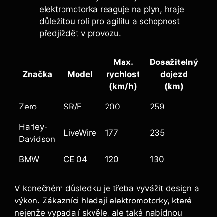
elektromotorka reaguje na plyn, hraje
důležitou roli pro agilitu a schopnost
předjíždět v provozu.
Max.
Dosažitelný
Značka
Model
rychlost
dojezd
(km/h)
(km)
Zero
SR/F
200
259
Harley-
LiveWire
177
235
Davidson
BMW
CE 04
120
130
V konečném důsledku je třeba vyvážit design a
výkon. Zákazníci hledají elektromotorky, které
nejenže vypadají skvěle, ale také nabídnou