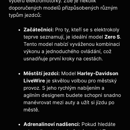
výběru elektromotorky. Zde je několik
doporučených modelů přizpůsobených různým
typům jezdců:
Začátečníci:
Pro ty, kteří se s elektrokoly
teprve seznamují, je ideální model
Zero S
.
Tento model nabízí vyváženou kombinaci
výkonu a jednoduchého ovládání, což
usnadňuje první kroky na cestách.
Městští jezdci:
Model
Harley-Davidson
LiveWire
je skvělou volbou pro městský
provoz. S jeho rychlým nabíjením a
agilním designem budete schopni snadno
manévrovat mezi auty a užít si jízdu po
městě.
Adrenalinoví nadšenci:
Pokud hledáte