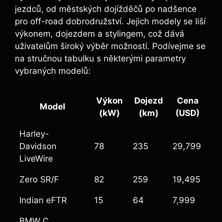
jezdců, od městských dojížděčů po nadšence
pro off-road dobrodružství. Jejich modely se liší
výkonem, dojezdem a stylingem, což dává
uživatelům široký výběr možností. Podívejme se
na stručnou tabulku s některými parametry
vybraných modelů:
Výkon
Dojezd
Cena
Model
(kW)
(km)
(USD)
Harley-
Davidson
78
235
29,799
LiveWire
Zero SR/F
82
259
19,495
Indian eFTR
15
64
7,999
BMW C