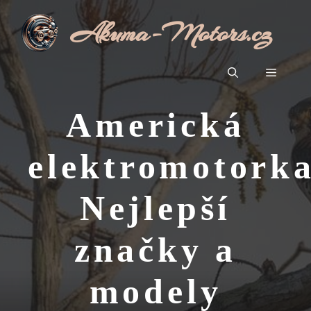
Přeskočit
Akuma-Motors.cz
na
obsah
Menu
Americká
elektromotorka
Nejlepší
značky a
modely