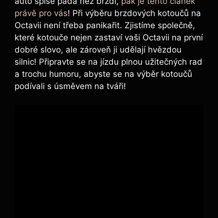
auto spíše padá než brzdí,
pak je tento článek
právě pro vás
! Při výběru brzdových kotoučů na
Octavii není třeba panikařit. Zjistíme společně,
které kotouče nejen zastaví vaši Octavii na první
dobré slovo, ale zároveň ji udělají hvězdou
silnic! Připravte se na jízdu plnou užitečných rad
a trochu humoru, abyste se na výběr kotoučů
podívali s úsměvem na tváři!