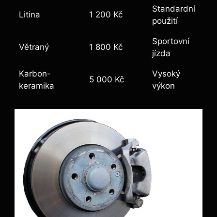
Standardní
Litina
1 200 Kč
použití
Sportovní
Větraný
1 800 Kč
jízda
Karbon-
Vysoký
5 000 Kč
keramika
výkon