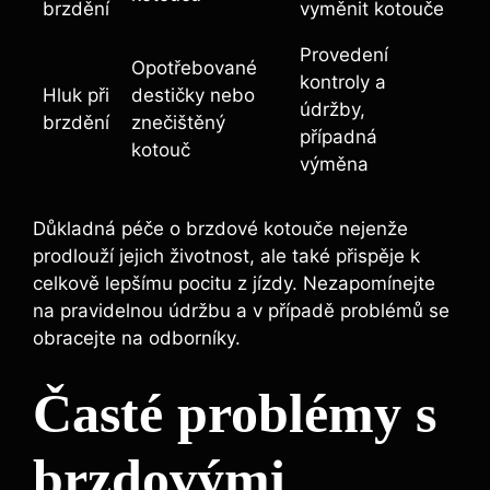
brzdění
vyměnit kotouče
Provedení
Opotřebované
kontroly a
Hluk při
destičky nebo
údržby,
brzdění
znečištěný
případná
kotouč
výměna
Důkladná péče o brzdové kotouče nejenže
prodlouží jejich životnost, ale také přispěje k
celkově lepšímu pocitu z jízdy. Nezapomínejte
na pravidelnou údržbu a v případě problémů se
obracejte na odborníky.
Časté problémy s
brzdovými