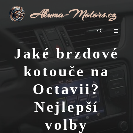
Přeskočit
Akuma-Motors.cz
na
obsah
Menu
Jaké brzdové
kotouče na
Octavii?
Nejlepší
volby