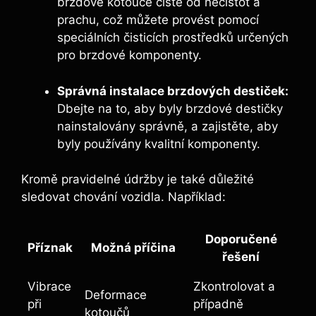
brzdové kotouče čisté od nečistot a
prachu, což můžete provést pomocí
speciálních čisticích prostředků určených
pro brzdové komponenty.
Správná instalace brzdových destiček:
Dbejte na to, aby byly brzdové destičky
nainstalovány správně, a zajistěte, aby
byly používány kvalitní komponenty.
Kromě pravidelné údržby je také důležité
sledovat chování vozidla. Například:
Doporučené
Příznak
Možná příčina
řešení
Vibrace
Zkontrolovat a
Deformace
při
případně
kotoučů