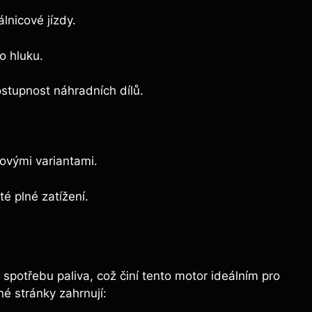
lnicové jízdy.
o hluku.
ostupnost náhradních dílů.
lovými variantami.
é plné zatížení.
í spotřebu paliva, což činí tento motor ideálním pro
né stránky zahrnují: