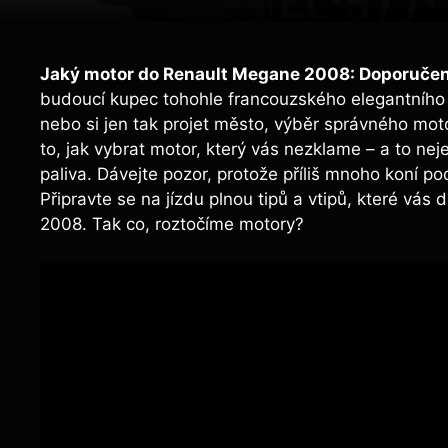
Jaký motor do Renault Megane 2008: Doporučen
budoucí kupec tohohle francouzského elegantního k
nebo si jen tak projet město, výběr správného mot
to, jak vybrat motor, který vás nezklame – a to nej
paliva. Dávejte pozor, protože příliš mnoho koní 
Připravte se na jízdu plnou tipů a vtipů, které v
2008. Tak co, roztočíme motory?