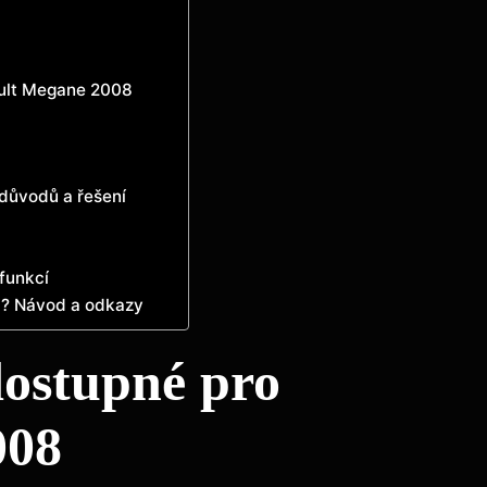
ault Megane 2008
 důvodů a řešení
funkcí
a? Návod a odkazy
dostupné pro
008