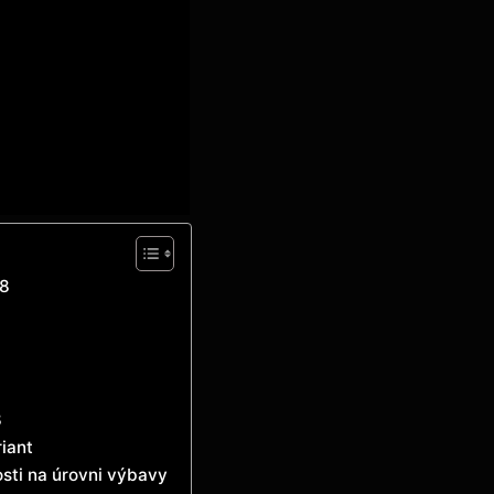
08
8
iant
osti na úrovni výbavy