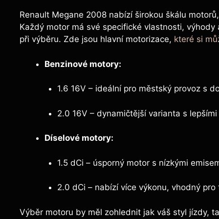
Renault Megane 2008 nabízí širokou škálu motorů, 
Každý motor má své specifické vlastnosti, výhody 
při výběru. Zde jsou hlavní motorizace,
které si mů
Benzinové motory:
1.6 16V – ideální pro městský provoz s d
2.0 16V – dynamičtější varianta s lepšími 
Díselové motory:
1.5 dCi – úsporný motor s nízkými emisemi
2.0 dCi – nabízí více výkonu, vhodný pro ty
Výběr motoru by měl zohlednit jak váš styl jízdy, ta