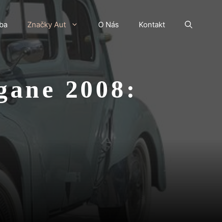
ba
Značky Aut
O Nás
Kontakt
gane 2008: