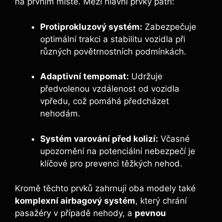
na prvním místě. Mezi hlavní prvky patří:
Protiprokluzový systém:
Zabezpečuje
optimální trakci a stabilitu vozidla při
různých povětrnostních podmínkách.
Adaptivní tempomat:
Udržuje
předvolenou vzdálenost od vozidla
vpředu, což pomáhá předcházet
nehodám.
Systém varování před kolizí:
Včasné
upozornění na potenciální nebezpečí je
klíčové pro prevenci těžkých nehod.
Kromě těchto prvků zahrnují oba modely také
komplexní airbagový systém
, který chrání
pasažéry v případě nehody, a
pevnou