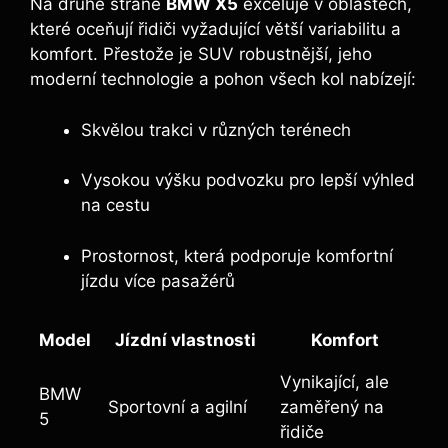
Na druhé straně
BMW X5
exceluje v oblastech,
které oceňují řidiči vyžadující větší variabilitu a
komfort. Přestože je SUV robustnější, jeho
moderní technologie a pohon všech kol nabízejí:
Skvělou trakci v různých terénech
Vysokou výšku podvozku pro lepší výhled
na cestu
Prostornost, která podporuje komfortní
jízdu více pasažérů
Model
Jízdní vlastnosti
Komfort
Vynikající, ale
BMW
Sportovní a agilní
zaměřený na
5
řidiče