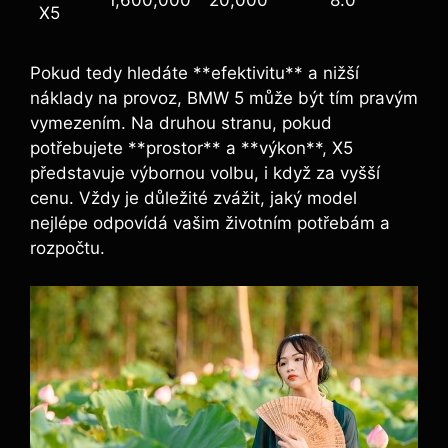
1,600,000
20,000
8.0
X5
Pokud tedy hledáte **efektivitu** a nižší
náklady na provoz, BMW 5 může být tím pravým
vymezením. Na druhou stranu, pokud
potřebujete **prostor** a **výkon**, X5
představuje výbornou volbu, i když za vyšší
cenu. Vždy je důležité zvážit, jaký model
nejlépe odpovídá vašim životním potřebám a
rozpočtu.