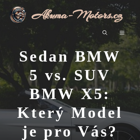
Přeskočit
Akuma-Motors.cz
na
obsah
Menu
Sedan BMW
5 vs. SUV
BMW X5:
Který Model
je pro Vás?