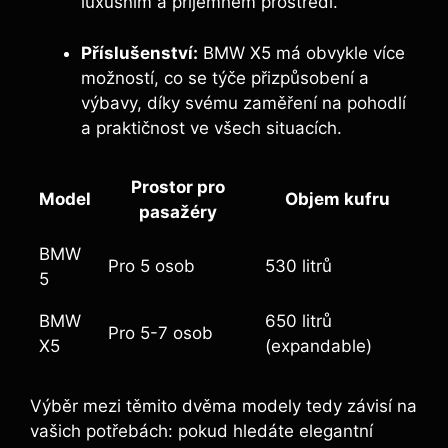
luxusním a příjemném prostředí.
Příslušenství:
BMW X5 má obvykle více
možností, co se týče přizpůsobení a
výbavy, díky svému zaměření na pohodlí
a praktičnost ve všech situacích.
Prostor pro
Model
Objem kufru
pasažéry
BMW
Pro 5 osob
530 litrů
5
BMW
650 litrů
Pro 5-7 osob
X5
(expandable)
Výběr mezi těmito dvěma modely tedy závisí na
vašich potřebách: pokud hledáte elegantní