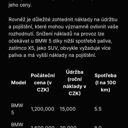
jeho ceny.
Rovněž je důležité zohlednit náklady na údržbu
a pojištění, které mohou významně ovlivnit vaše
rozhodnutí. Snížení nákladů na provoz lze
očekávat u BMW 5 díky nižší spotřebě paliva,
zatímco X5, jako SUV, obvykle vyžaduje více
paliva a má vyšší náklady na pojištění.
Údržba
Počáteční
Spotřeba
(roční
Model
cena (v
(l na 100
náklady v
CZK)
km)
CZK)
BMW
1,200,000
15,000
5.5
5
BMW