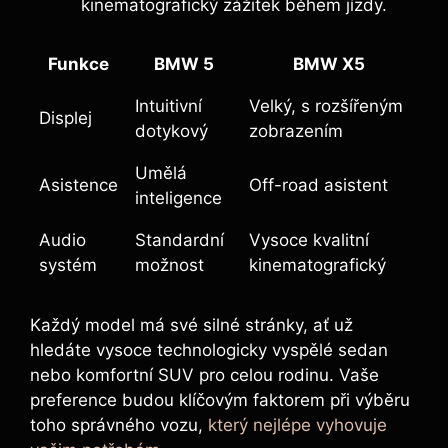
kinematografický zážitek během jízdy.
Funkce
BMW 5
BMW X5
Intuitivní
Velký, s rozšířeným
Displej
dotykový
zobrazením
Umělá
Asistence
Off-road asistent
inteligence
Audio
Standardní
Vysoce kvalitní
systém
možnost
kinematografický
Každý model má své silné stránky, ať už
hledáte vysoce technologicky vyspělé sedan
nebo komfortní SUV pro celou rodinu. Vaše
preference budou klíčovým faktorem při výběru
toho správného vozu,
který nejlépe vyhovuje