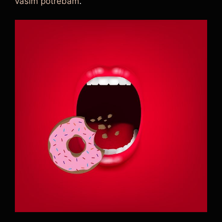
vašim potřebám
.