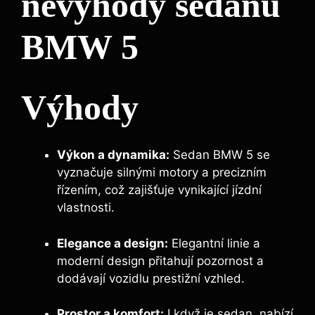
nevýhody sedanu
BMW 5
Výhody
Výkon a dynamika:
Sedan BMW 5 se
vyznačuje silnými motory a precizním
řízením, což zajišťuje vynikající jízdní
vlastnosti.
Elegance a design:
Elegantní linie a
moderní design přitahují pozornost a
dodávají vozidlu prestižní vzhled.
Prostor a komfort:
I když je sedan, nabízí