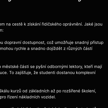
⁢ na cestě‌ k získání⁢ řidičského oprávnění. Jaké ‍jsou
m:
ou⁣ dopravní dostupnost, což umožňuje ⁤snadný přístup
mohou⁢ rychle a ⁣snadno dojíždět z různých částí
 městské části se pyšní ‌odbornými lektory, kteří mají
uce. To ⁢zajišťuje, že ⁢studenti dostanou‌ komplexní‍
kálu ‌kurzů od základních až⁣ po rozšířené školení,
ro řízení⁣ nákladních vozidel.