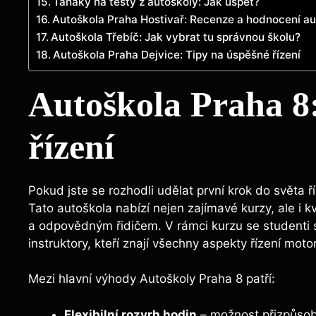
Taháky na testy z autoškoly: Jak uspět?
Autoškola Praha Hostivař: Recenze a hodnocení au
Autoškola Třebíč: Jak vybrat tu správnou školu?
Autoškola Praha Dejvice: Tipy na úspěšné řízení
Autoškola Praha 8
řízení
Pokud jste ⁣se rozhodli udělat první krok do světa ř
Tato autoškola nabízí nejen‌ zajímavé kurzy, ‍ale i 
a ⁤odpovědným ⁤řidičem. V rámci kurzu se studenti
instruktory, kteří znají⁤ všechny⁤ aspekty řízení⁣ mot
Mezi⁤ hlavní výhody Autoškoly⁢ Praha 8 patří:
Flexibilní ‍rozvrh hodin
– možnost přizpůsob