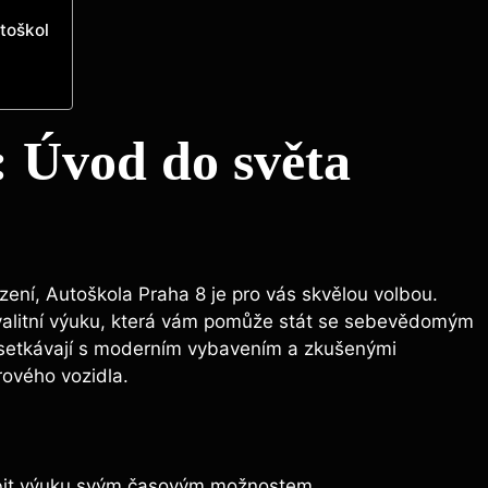
toškol
: Úvod do světa
ízení, Autoškola ⁣Praha 8⁤ je pro vás skvělou volbou.
‍kvalitní výuku,⁣ která vám‍ pomůže stát se⁣ sebevědomým
 setkávají s moderním⁣ vybavením a zkušenými
orového vozidla.
it výuku‍ svým časovým možnostem.