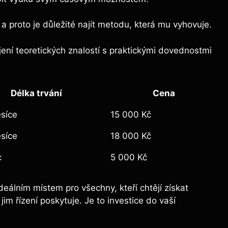
 ​a‍ proto je důležité najít ⁢metodu, která mu vyhovuje.
jení⁣ teoretických znalostí s praktickými dovednostmi
Délka trvání
Cena
ěsíce
15 000 Kč
síce
18⁤ 000 Kč
c
5 000 Kč
álním místem pro všechny, ​kteří ​chtějí získat
jim ⁢řízení poskytuje.‌ Je to investice do​ vaší