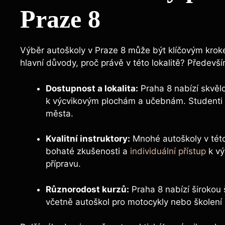
Praze 8
Výběr autoškoly v Praze 8 ⁢může⁢ být klíčovým krokem
hlavní důvody, proč právě‍ v této lokalitě? Předevší
Dostupnost a lokalita:
Praha 8 nabízí skvěl
‌k ⁤výcvikovým plochám ⁢a učebnám. Studenti 
města.
Kvalitní instruktory:
Mnohé‍ autoškoly v této
⁢bohaté zkušenosti a ‌
individuální přístup
k vý
přípravu.
Různorodost kurzů:
Praha 8 nabízí širokou š
včetně⁤ autoškol pro motocykly ​nebo školení p