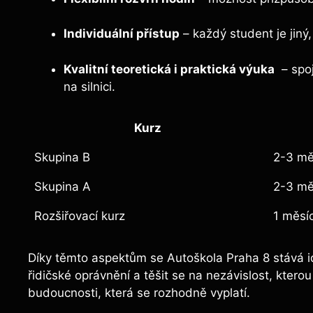
Individuální přístup
– každý⁤ student je jiný,
Kvalitní teoretická i⁢ praktická‍ výuka
‍ – spo
‌na silnici.
Kurz
Skupina B
2-3‍ m
Skupina A
2-3 mě
Rozšiřovací kurz
1 měsí
Díky těmto ‌aspektům se Autoškola Praha 8 stává ide
řidičské oprávnění⁢ a těšit ⁤se na nezávislost, kterou 
⁤budoucnosti, která se rozhodně vyplatí.