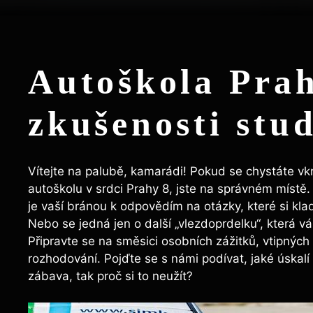
Autoškola ‌Prah
zkušenosti ‍stu
Vítejte na palubě, kamarádi! Pokud se chystáte vkro
autoškolu v ⁢srdci Prahy 8,‌ jste na​ správném‍ místě.
je vaší bránou k odpovědím na otázky, které si klad
Nebo ​se jedná⁤ jen ‌o další⁣ „vlezdoprdelku“, která 
Připravte ‌se na směsici⁤ osobních zážitků, vtipných
rozhodování. Pojďte se s námi podívat, jaké úskalí a 
zábava, tak proč ⁣si to ​neužít?