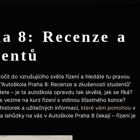
a 8: ⁣Recenze⁤ a
dentů
čit ⁢do vzrušujícího světa řízení a hledáte tu pravou
 ​“Autoškola Praha⁢ 8: Recenze ⁣a ⁢zkušenosti studentů“‍
ete – je ta autoškola opravdu ‌tak skvělá, jak se říká?
vás vezme ⁣na kurz řízení s vidinou⁢ šťastného konce?
 historek a​ užitečných informací,
které‌ vám ‌pomohou
v
lahůdky ​na‍ vás v Autoškole Praha ⁢8 čekají – řízení⁣ je