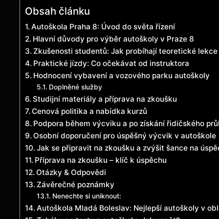
Obsah článku
Autoškola Praha 8: Úvod do světa řízení
Hlavní důvody pro výběr‍ autoškoly v Praze 8
Zkušenosti studentů: ⁢Jak probíhají teoretické ⁣lekce
Praktické jízdy: Co očekávat​ od instruktora
Hodnocení vybavení a vozového⁣ parku autoškoly
Doplněné služby
Studijní materiály a příprava na zkoušku
Cenová politika a nabídka ‍kurzů
Podpora během výcviku a po‍ získání⁢ řidičského pr
Osobní doporučení pro úspěšný⁣ výcvik v ‌autoškole
Jak se připravit‍ na ‌zkoušku⁣ a zvýšit⁤ šance​ na úsp
Příprava na zkoušku – klíč ‌k úspěchu
Otázky & Odpovědi
Závěrečné poznámky
Nenechte si uniknout:
Autoškola Mladá Boleslav: Nejlepší autoškoly v obl