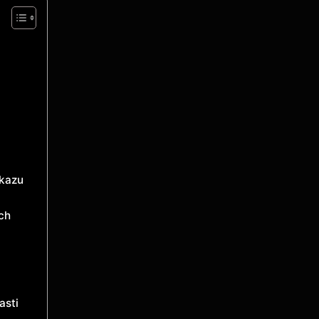
ůkazu
ěch
asti