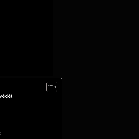
 vědět
ší