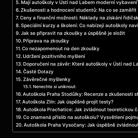
Mají autoškoly v Ústí nad Labem moderní vybavení
Zkušenosti a hodnocení studentů: Na co se zaměřit
Ceny a finanční možnosti: Náklady na získání řidič
Speciální kurzy a školení: Co nabízejí autoškoly nav
Jak se připravit na zkoušky a úspěšně je složit
Příprava na zkoušky
Co nezapomenout na den zkoušky
Udržení pozitivního myšlení
Doporučení na závěr: Které autoškoly v Ústí nad La
Časté Dotazy
Závěrečné myšlenky
Nenechte si uniknout:
Autoškola Praha Stodůlky: Recenze a zkušenosti s
Autoškola Zlín: Jak úspěšně projít testy?
Autoškola Prachatice: Jak zvládnout teoretickou č
Co znamená příslib na autoškolu? Vysvětlení pojm
Autoškola Praha Vysočany: Jak úspěšně zvládnou