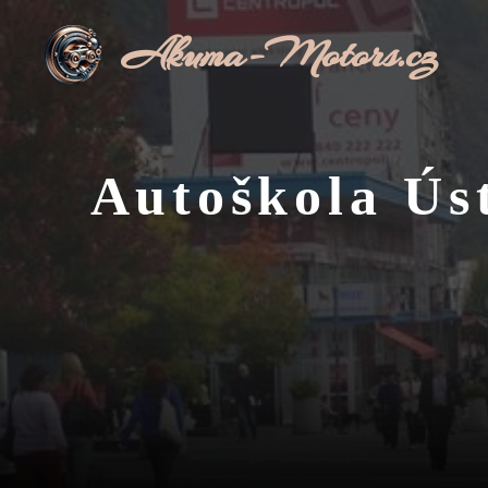
Přeskočit
Akuma-Motors.cz
na
obsah
Autoškola Úst