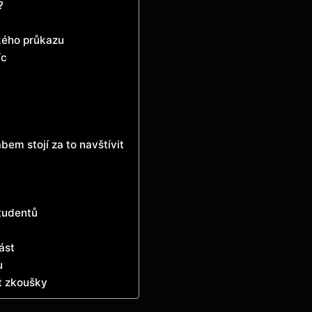
?
ského průkazu
íc
bem stojí za to navštívit
tudentů
ást
u
t zkoušky