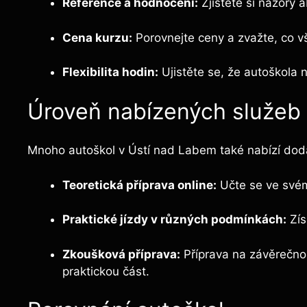
Reference a hodnocení:
Zjistěte si názory 
Cena kurzu:
Porovnejte ceny a zvažte, co v
Flexibilita hodin:
Ujistěte se, že autoškola 
Úroveň nabízených služeb
Mnoho autoškol v Ústí nad Labem také nabízí doda
Teoretická příprava online:
Učte se ve své
Praktické jízdy v různých podmínkách:
Zís
Zkoušková příprava:
Příprava na závěrečnou
praktickou část.