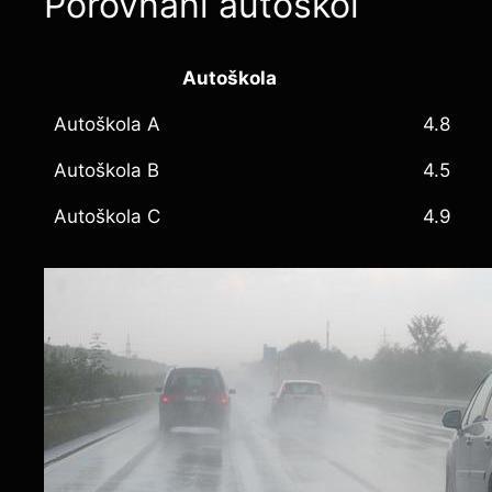
Porovnání autoškol
Autoškola
Autoškola A
4.8
Autoškola B
4.5
Autoškola C
4.9