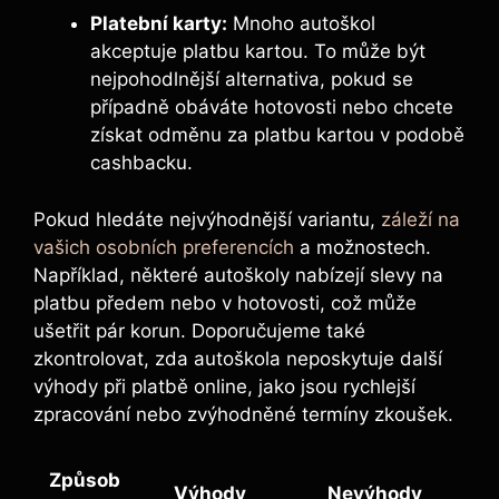
Platební karty:
Mnoho autoškol
akceptuje⁢ platbu kartou. To může být
nejpohodlnější alternativa, pokud ​se
případně obáváte hotovosti nebo chcete
získat odměnu za platbu kartou ‌v‍ podobě
cashbacku.
Pokud hledáte ⁢nejvýhodnější ​variantu,
záleží na
vašich osobních preferencích
a ‍možnostech.‍
Například, některé⁣ autoškoly nabízejí slevy na
platbu předem nebo‍ v ⁣hotovosti, což ⁣může
ušetřit pár korun. Doporučujeme ⁤také
zkontrolovat, zda autoškola neposkytuje další
výhody‌ při⁢ platbě online, jako ⁢jsou ⁢rychlejší
zpracování nebo zvýhodněné termíny zkoušek.
Způsob
Výhody
Nevýhody