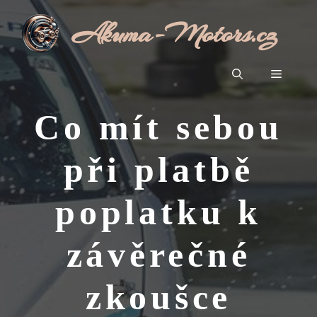
Přeskočit
Akuma-Motors.cz
na
obsah
Menu
Co mít sebou
při platbě
poplatku k
závěrečné
zkoušce