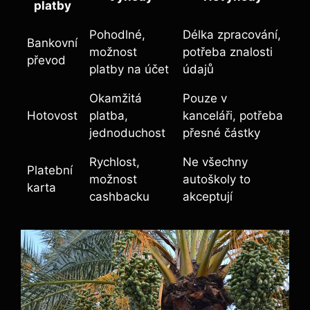
platby
Pohodlné,
Délka zpracování,
Bankovní
možnost
potřeba‌ znalosti
převod
platby na účet
údajů
Okamžitá
Pouze⁣ v⁤
Hotovost
platba,
kanceláři, potřeba
jednoduchost
přesné částky
Rychlost,
Ne⁢ všechny
Platební
možnost
⁣autoškoly to
karta
cashbacku
akceptují