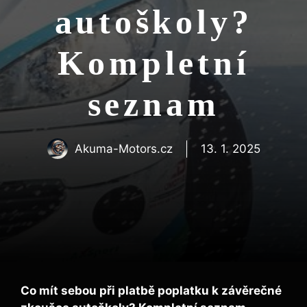
autoškoly?
Kompletní
seznam
Akuma-Motors.cz
13. 1. 2025
Co mít⁢ sebou při ⁢platbě poplatku k závěrečné⁣