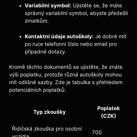
Variabilní symbol:
⁣Ujistěte ⁢se, že máte
správný variabilní symbol,⁢ abyste předešli
zmatkům.
Kontaktní⁣ údaje autoškoly:
Je dobré mít
⁤po ‍ruce telefonní ​číslo nebo ‌email pro
případné‍ dotazy.
Kromě těchto dokumentů se ujistěte, že znáte
výši poplatku,⁢ protože různá autoškoly⁣ mohou
mít odlišné sazby. Zde je​ tabulka s přehledem⁢
potenciálních poplatků:
Poplatek‌
Typ zkoušky
(CZK)
Řidičská zkouška pro osobní
700
vozidla