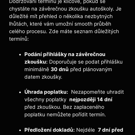
Dodržování termínů je⁤ klíčové, pokud‌ se
⁣chystáte‍ na závěrečnou zkoušku autoškoly. ‌Je
důležité mít ⁣přehled o několika nezbytných
lhůtách, které vám​ umožní smooth ​průběh⁤
celého ⁣procesu. Zde máte⁣ seznam důležitých
termínů:
Podání ⁣přihlášky na​ závěrečnou
zkoušku:
Doporučuje se podat přihlášku
minimálně
30 dnů
před plánovaným
datem zkoušky.
Úhrada poplatku:
‌ Nezapomeňte ⁣uhradit
všechny poplatky ‌
nejpozději 14 dní
‍
před⁣ zkouškou. Bez zaplaceného
poplatku nemůžete pořídit ⁢termín.
Předložení⁢ dokladů:
​Nejdéle ‍
7 ​dní před