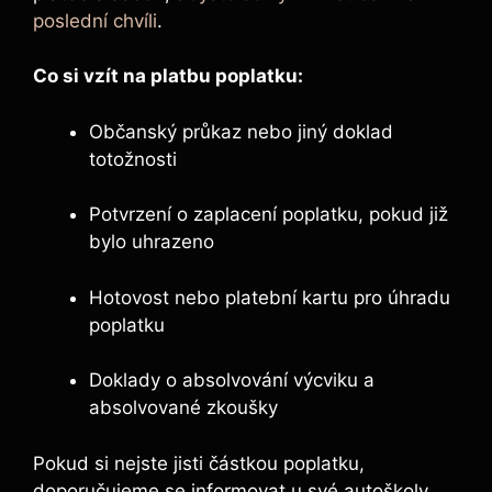
poslední chvíli
.
Co si vzít na platbu poplatku:
Občanský průkaz nebo jiný doklad
totožnosti
Potvrzení o zaplacení poplatku, pokud již
bylo uhrazeno
Hotovost nebo platební kartu pro úhradu
poplatku
Doklady o ⁣absolvování výcviku a
absolvované zkoušky
Pokud​ si nejste⁢ jisti částkou ⁣poplatku,‌
doporučujeme se informovat u své autoškoly,