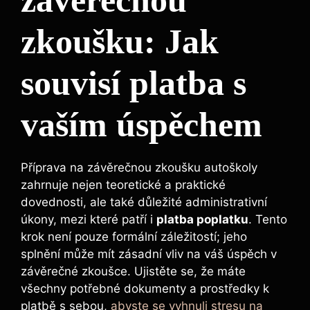
⁢zkoušku: Jak
souvisí platba ⁣s⁣
vaším úspěchem
Příprava na závěrečnou zkoušku‌ autoškoly
zahrnuje nejen teoretické a praktické
dovednosti, ale také důležité administrativní
úkony, mezi které patří i
platba ⁤poplatku
.⁤ Tento
krok není pouze formální záležitostí; jeho
splnění může mít zásadní⁢ vliv ⁢na váš ⁤úspěch v
závěrečné zkoušce. Ujistěte se, že máte
všechny potřebné ‌dokumenty a ​prostředky k
platbě ‍s sebou,
abyste se vyhnuli stresu na