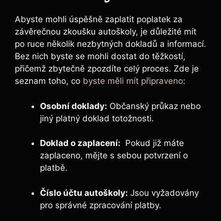
Abyste mohli úspěšně ⁣zaplatit poplatek za
závěrečnou zkoušku ⁣autoškoly, ⁤je důležité mít
po ‌ruce několik nezbytných dokladů⁤ a informací.
Bez nich byste se mohli‌ dostat do těžkostí,
přičemž zbytečně zpozdíte celý proces. Zde je
‌seznam toho, co
byste měli mít připraveno
:
Osobní doklady:
Občanský průkaz nebo⁢
jiný platný doklad⁤ totožnosti.
Doklad⁣ o zaplacení:
​ Pokud již máte
zaplaceno, mějte ⁣s‍ sebou potvrzení o
⁣platbě.
Číslo účtu autoškoly:
Jsou⁢ vyžadovány
pro správné ⁢zpracování platby.