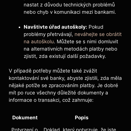
nastat z důvodu technických‍ problémů
nebo chyb v‍ komunikaci mezi bankami.
Navštivte úřad⁢ autoškoly:
Pokud
problémy přetrvávají,
neváhejte se obrátit
na autoškolu
. ‍Můžete se s nimi domluvit
na alternativních metodách platby nebo
zjistit, zda existují další požadavky.
V případě potřeby můžete také zvážit
kontaktování své banky, ‌abyste zjistili, zda měla
nějaké potíže se zpracováním⁤ platby.⁣ Je⁤ dobré
mít po⁢ ruce ⁤všechny důležité dokumenty a⁤
informace⁣ o transakci, což​ zahrnuje:
Dokument
Popis
Potvrzení o
Doklad, který potvrzuje, že jste