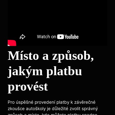
Místo a způsob,
jakým platbu
provést
Pro úspěšné provedení⁢ platby k závěrečné
zkoušce autoškoly ⁤je důležité ⁤zvolit správný ​
způsob ⁣a místo, kde můžete platbu snadno