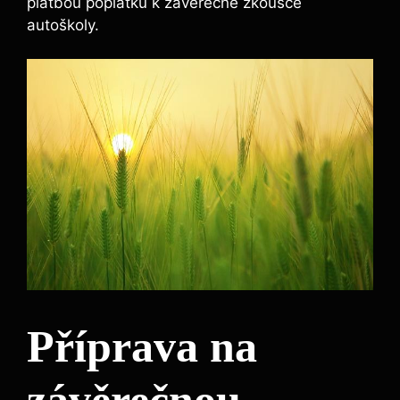
⁤platbou poplatku k závěrečné zkoušce
autoškoly.
Příprava na
závěrečnou