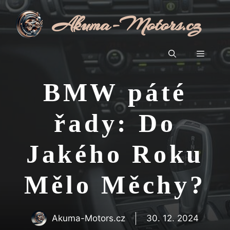
Přeskočit
Akuma-Motors.cz
na
obsah
Menu
BMW páté
řady: Do
Jakého Roku
Mělo Měchy?
Akuma-Motors.cz
30. 12. 2024