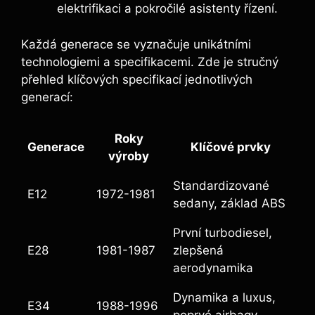
elektrifikaci a pokročilé asistenty řízení.
Každá⁣ generace se vyznačuje unikátními
technologiemi a specifikacemi. Zde je stručný
přehled klíčových specifikací jednotlivých
generací:
Roky
Generace
Klíčové prvky
výroby
Standardizované
E12
1972-1981
sedany, základ ⁣ABS
První turbodiesel,
E28
1981-1987
zlepšená
aerodynamika
Dynamika a luxus,
E34
1988-1996