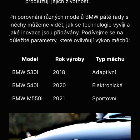
prodlužují jejich životnost.
Při porovnání‍ různých‌ modelů BMW páté řady s
měchy můžeme vidět, jak se technologie ⁤vyvíjí a
jaké inovace jsou přidávány. Podívejme se na
důležité ‌parametry, které ovlivňují výkon měchů:
Model
Rok výroby
Typ měchu
BMW 530i
2018
Adaptivní
BMW 540i
2020
Elektronické
BMW M550i
2021
Sportovní