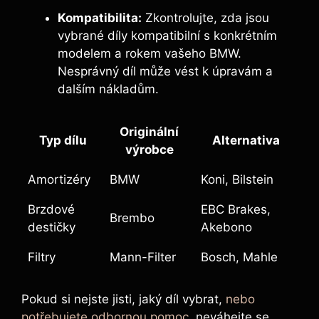
Kompatibilita:
Zkontrolujte, zda jsou‍
vybrané díly kompatibilní s konkrétním
modelem a rokem vašeho ‍BMW.
Nesprávný díl může ⁢vést k úpravám a
dalším nákladům.
Originální
Typ dílu
Alternativa
výrobce
Amortizéry
BMW
Koni,‌ Bilstein
Brzdové
EBC Brakes,
Brembo
destičky
Akebono
Filtry
Mann-Filter
Bosch,⁣ Mahle
Pokud si nejste jisti, jaký díl vybrat,
nebo
potřebujete odbornou pomoc
, neváhejte se