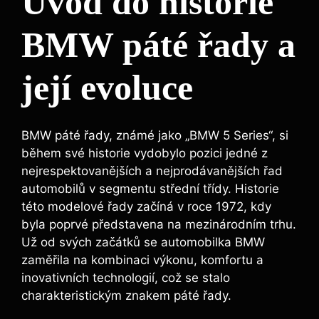
Úvod do‍ historie
BMW páté řady a
její evoluce
BMW páté řady, známé jako „BMW 5‍ Series“, si⁣
během své historie vydobylo pozici jedné z‌
nejrespektovanějších a⁣ nejprodávanějších řad⁢
automobilů⁢ v segmentu střední třídy. Historie
této modelové řady začíná v roce 1972, kdy
byla poprvé‌ představena na mezinárodním trhu.
Už od svých začátků se automobilka BMW
zaměřila na kombinaci výkonu, komfortu a
inovativních technologií, což se stalo
charakteristickým znakem páté ⁣řady.