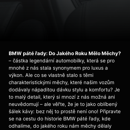
BMW páté řady: Do Jakého Roku Mělo Měchy?
– částka legendární automobilky, která se pro
mnohé⁣ z nás stala synonymem pro luxus a
výkon. ​Ale co se vlastně stalo s těmi ​
charakteristickými měchy, které našim vozům
dodávaly nápaditou dávku stylu a komfortu? Je
to malý detail, který si mnozí z nás možná ani
neuvědomují – ale věřte, že je to jako oblíbený
šálek kávy: bez ⁣něj to prostě není ono! Připravte
se⁢ na cestu do historie ⁣BMW páté řady, kde
‌odhalíme, do jakého roku⁢ nám měchy dělaly‌