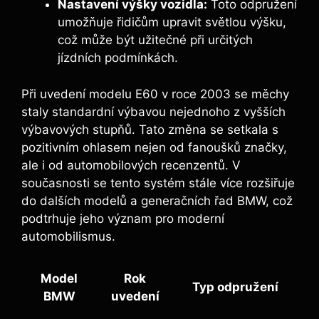
Nastavení⁤ výšky vozidla:
Toto odpružení
umožňuje řidičům upravit světlou výšku,
což může být užitečné při‍ určitých
jízdních podmínkách.
Při uvedení modelu E60 v roce⁤ 2003 se měchy
staly standardní výbavou nejednoho⁢ z vyšších‍
výbavových stupňů. Tato změna se setkala s
⁢pozitivním ohlasem nejen od fanoušků značky,
ale i od automobilových recenzentů. V
současnosti se tento systém stále ⁤více rozšiřuje
do dalších modelů a generačních řad BMW, což⁣
podtrhuje jeho význam pro moderní
automobilismus.
Model
Rok
Typ odpružení
BMW
uvedení