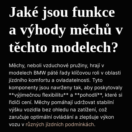
Jaké jsou funkce
‌a ⁤výhody měchů v
těchto modelech?
Měchy,⁤ neboli vzduchové pružiny, hrají v
modelech ⁣BMW páté řady klíčovou roli ​v oblasti
jízdního⁢ komfortu a ovladatelnosti. Tyto
komponenty jsou navrženy ‍tak, aby poskytovaly
**výjimečnou flexibilitu** a **pohodlí**, které si
řidiči cení. Měchy pomáhají udržovat stabilní
výšku vozidla bez ohledu na zatížení, což
zaručuje optimální ovládání a zlepšuje⁣ výkon
‍vozu v
různých jízdních podmínkách
.