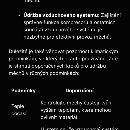
měchů.
Údržba vzduchového systému:
Zajištění
správné funkce kompresoru a ostatních
součástí vzduchového systému je
nezbytné pro efektivní provoz měchů.
Důležité‍ je také věnovat pozornost klimatickým
podmínkám, ⁢ve kterých ⁢je auto používáno. Zde
je shrnutí doporučených kroků pro údržbu
měchů v různých podmínkách:
Podmínky
Doporučení
Kontrolujte měchy‌ častěji kvůli
Teplé
⁢vyšším teplotám, které mohou
počasí
ovlivnit materiál.
Ujistěte se, že vzduchový systém