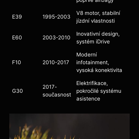
poprvé airbagy
V8 ‍motor, stabilní​
E39
1995-2003
jízdní vlastnosti
Inovativní design,
E60
2003-2010
systém iDrive
Moderní
F10
2010-2017
infotainment,
vysoká konektivita
Elektrifikace,
2017-
G30
pokročilé​ systému
současnost
asistence