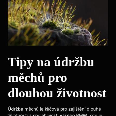
Tipy na údržbu
měchů pro⁢
dlouhou životnost
Údržba měchů je klíčová pro zajištění dlouhé
životnosti a spolehlivosti vašeho BMW. Zde je