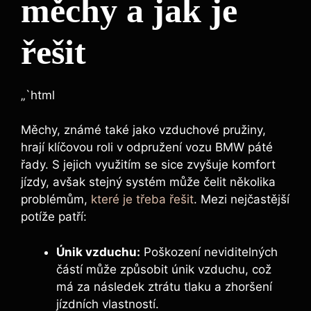
měchy a jak je
řešit
„`html
Měchy, známé také jako vzduchové pružiny,
hrají klíčovou roli v odpružení vozu BMW ‌páté
řady. S ⁢jejich využitím ⁣se sice zvyšuje komfort
jízdy, avšak stejný systém může čelit několika
problémům,
které je třeba řešit
. Mezi nejčastější
potíže patří:
Únik vzduchu:
Poškození neviditelných
částí může způsobit únik⁢ vzduchu, což
má⁤ za následek ztrátu tlaku a zhoršení‌
jízdních vlastností.