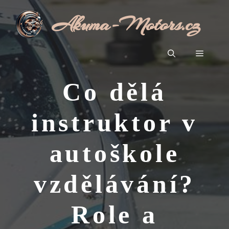
Přeskočit
Akuma-Motors.cz
na
obsah
Menu
Co dělá
instruktor v
autoškole
vzdělávání?
Role a