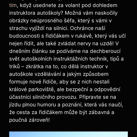
tím
, když usednete za volant pod dohledem
instruktora autoškoly? Možná vám naskočily
obrázky neúprosného šéfa, který s vámi v
strachu vyjíždí na silnici. Ochránce naší
budoucnosti s řidičákem v rukávě, který vás učí
nejen řídit, ale také zvládat nervy na uzdě! V
dnešním článku se podíváme na dechberoucí
svět autoškolních instruktážních technik, tipů a
triků – zkrátka na to, co dělá instruktor v
autoškole vzdělávání a jakým způsobem
formuje nové řidiče, aby se z nich nestali
králové parkoviště, ale bezpeční a odpovědní
účastníci silničního provozu. Připravte se na
jízdu plnou humoru a poznání, která vás naučí,
že cesta za řidičákem může být zábavná a
poučná zároveň!