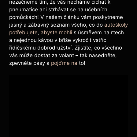
nezačneme tím, že vás necháme čichat k
pneumatice ani strhávat se na učebních
pomůckách! V našem článku vám poskytneme
jasný a zábavný seznam všeho, co do
autoškoly
potřebujete
,
abyste mohli
s úsměvem na rtech
a nejednou kávou v břiše vykročit vstříc
řidičskému dobrodružství. Zjistíte, co všechno
vás může dostat za volant – tak nasedněte,
zpevněte pásy a
pojďme na
to!