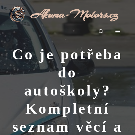
Přeskočit
Akuma-Motors.cz
na
obsah
Menu
Co je potřeba
do
autoškoly?
Kompletní
seznam věcí a