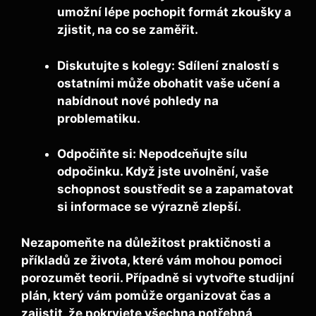
umožní lépe pochopit formát zkoušky a
zjistit, na co se zaměřit.
Diskutujte s kolegy:
Sdílení znalostí s
ostatními může obohatit vaše učení a
nabídnout nové pohledy na
problematiku.
Odpočiňte si:
Nepodceňujte sílu
odpočinku. Když jste uvolnění, vaše
schopnost soustředit se a zapamatovat
si informace se výrazně zlepší.
Nezapomeňte na důležitost praktičnosti a
příkladů ze života, které vám mohou pomoci
porozumět teorii. Případně si vytvořte
studijní
plán
, který vám pomůže organizovat čas a
zajistit, že pokryjete všechna potřebná