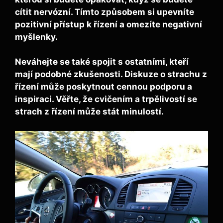
cítit nervózní. Tímto způsobem si upevníte
pozitivní přístup k řízení a omezíte negativní
myšlenky.
Neváhejte se také spojit s ostatními, kteří
mají podobné zkušenosti. Diskuze o strachu z
řízení může poskytnout cennou podporu a
inspiraci. Věřte, že cvičením a trpělivostí se
strach z řízení může stát minulostí.