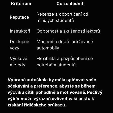
Kritérium
Co zohlednit
Recenze a doporučení od
Reputace
minulých studentů
Instruktoři
Odbornost a zkušenosti lektorů
Dostupné
Moderní a dobře udržované
vozy
automobily
Výukové
Flexibilita a přizpůsobení se
metody
potřebám studentů
Vybraná autoškola by měla splňovat vaše
očekávání a preference, abyste se během
výcviku cítili pohodlně a motivovaně. Pečlivý
výběr může výrazně ovlivnit vaši cestu k
získání řidičského průkazu.