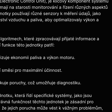
Electronic Control Unit), je klíčový komponent systému
mají na starosti monitorování a řízení různých aspektů
notky používají různé senzory k měření údajů, jako
žství vzduchu a paliva, aby optimalizovaly výkon a
algoritmech, které zpracovávají přijaté informace a
 funkce této jednotky patří:
izuje ekonomii paliva a výkon motoru.
 směsi pro maximální účinnost.
ikuje poruchy, což umožňuje diagnostiku.
notku, která řídí specifické systémy, jako jsou
ávná funkčnost těchto jednotek je zásadní pro
, že jejich porucha může vést k vážným problémům,