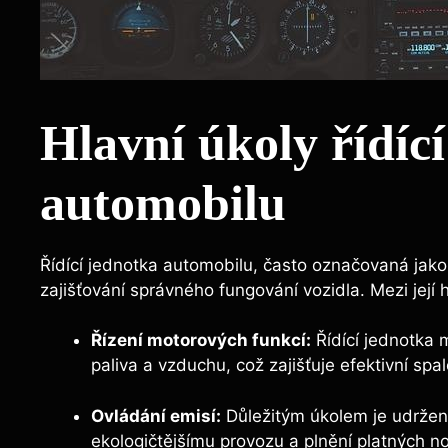
Hlavní úkoly řídíc
automobilu
Řídící jednotka automobilu, často označovaná jako E
zajišťování správného fungování vozidla. Mezi její h
Řízení motorových funkcí:
Řídící jednotka 
paliva a vzduchu, což zajišťuje efektivní spa
Ovládání emisí:
Důležitým úkolem je udržení 
ekologičtějšímu provozu a plnění platných n