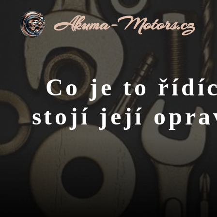
Přeskočit
Akuma-Motors.cz
na
obsah
Co je to říd
stojí její opr