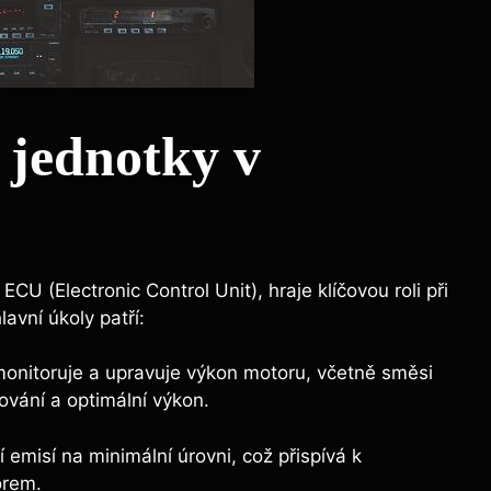
í jednotky v
CU (Electronic Control Unit), hraje klíčovou roli při
lavní úkoly patří:
monitoruje a upravuje výkon motoru, včetně směsi
lování a optimální výkon.
emisí na minimální úrovni, což přispívá k
orem.