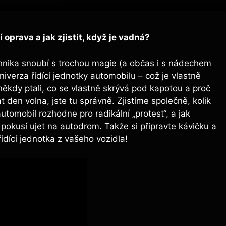
í oprava a jak zjistit, když je vadná?
echnika snoubí s trochou magie (a občas i s nádechem
iverza řídící jednotky automobilu – což je vlastně
ěkdy ptali, co se vlastně skrývá pod kapotou a proč
 den volna, jste tu správně. Zjistíme společně, kolik
tomobil rozhodne pro radikální „protest“, a jak
pokusí ujet na autodrom. Takže si připravte kávičku a
řídící jednotka z vašeho vozidla!