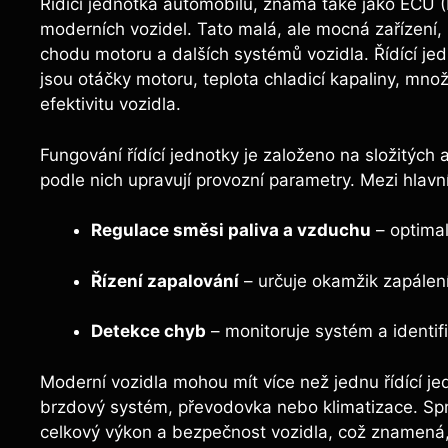
Řídící jednotka automobilu, známá také jako ECU (
moderních vozidel. Tato malá, ale mocná zařízení, 
chodu motoru a dalších systémů vozidla. Řídící jed
jsou otáčky motoru, teplota chladicí kapaliny, mno
efektivitu vozidla.
Fungování řídící jednotky je založeno na složitých 
podle nich upravují provozní parametry. Mezi hlavní
Regulace směsi paliva a vzduchu
– optimal
Řízení zapalování
– určuje okamžik zapálení
Detekce chyb
– monitoruje systém a identif
Moderní vozidla mohou mít více než jednu řídící jed
brzdový systém, převodovka nebo klimatizace. Spr
celkový výkon a bezpečnost vozidla, což znamená