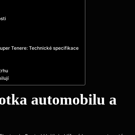
sti
Super Tenere: Technické specifikace
trhu
lují
dnotka automobilu a