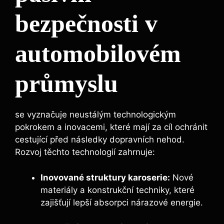
bezpečnosti ⁢v
automobilovém
průmyslu
se vyznačuje neustálým technologickým
pokrokem a inovacemi, které mají za cíl ochránit
cestující ⁢před následky dopravních nehod.
Rozvoj těchto technologií zahrnuje:
Inovované struktury karoserie:
Nové
materiály a ⁤konstrukční ⁢techniky, které
zajišťují lepší absorpci nárazové energie.