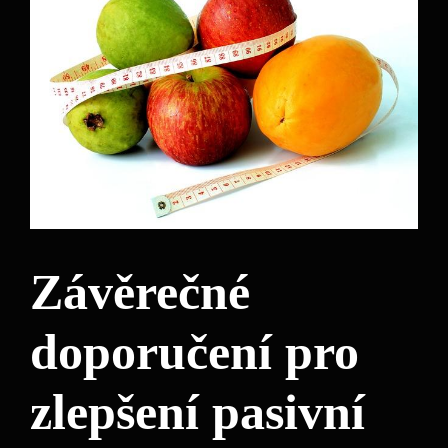
Závěrečné
doporučení pro
zlepšení pasivní‌