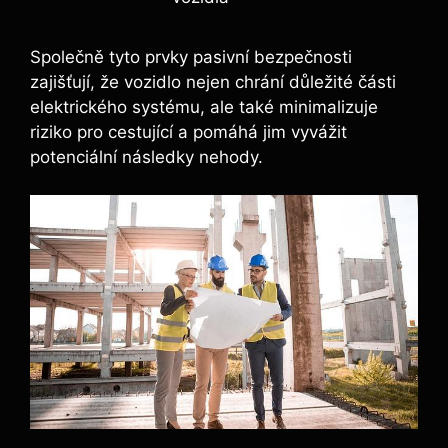
Společně ‍tyto prvky pasivní ⁢bezpečnosti
zajišťují, že vozidlo nejen chrání důležité části
elektrického systému, ale ⁣také minimalizuje
riziko pro⁣ cestující a pomáhá jim vyvážit
potenciální následky nehody.