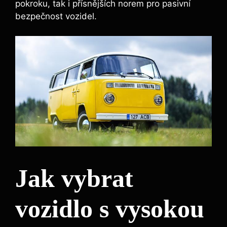
pokroku, tak⁢ i přísnějších ⁤norem pro pasivní
bezpečnost vozidel.
Jak vybrat
vozidlo s vysokou