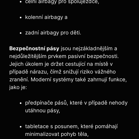
čelní airbagy pro spolujezdce,
kolenní airbagy a
zadní airbagy pro děti.
Bezpečnostní pásy
jsou nejzákladnějším a
nejdůležitějším prvkem pasivní bezpečnosti.
Jejich úkolem je držet cestující na místě v
případě nárazu, čímž snižují riziko vážného
zranění. Moderní systémy také zahrnují funkce,
jako je:
předpínače pásů, které v případě nehody
utáhnou pásy,
tabletace s posunem, které pomáhají
minimalizovat pohyb těla,