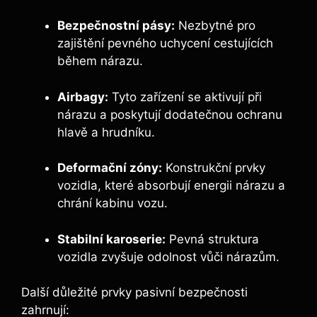
Bezpečnostní pásy:
Nezbytné pro
zajištění pevného uchycení cestujících
během nárazu.
Airbagy:
Tyto zařízení se aktivují při
nárazu a poskytují dodatečnou ochranu
hlavě a hrudníku.
Deformační zóny:
Konstrukční prvky
vozidla, které absorbují energii nárazu a
⁤chrání kabinu ‌vozu.
Stabilní karoserie:
Pevná struktura
vozidla zvyšuje odolnost vůči nárazům.
Další důležité prvky pasivní bezpečnosti
zahrnují: