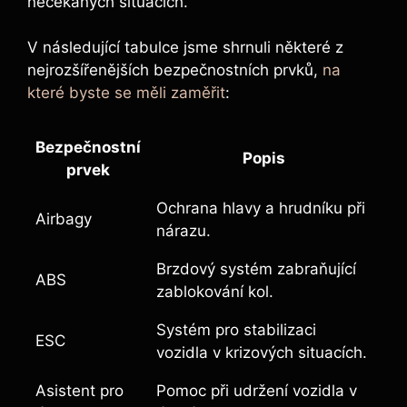
nečekaných situacích.
V následující tabulce jsme shrnuli některé z
nejrozšířenějších⁢ bezpečnostních prvků,​
na
které byste se měli zaměřit
:
Bezpečnostní
Popis
prvek
Ochrana‌ hlavy a hrudníku při
Airbagy
nárazu.
Brzdový ⁤systém zabraňující
ABS
zablokování kol.
Systém pro stabilizaci
ESC
vozidla ‍v krizových situacích.
Asistent pro
Pomoc při udržení vozidla v