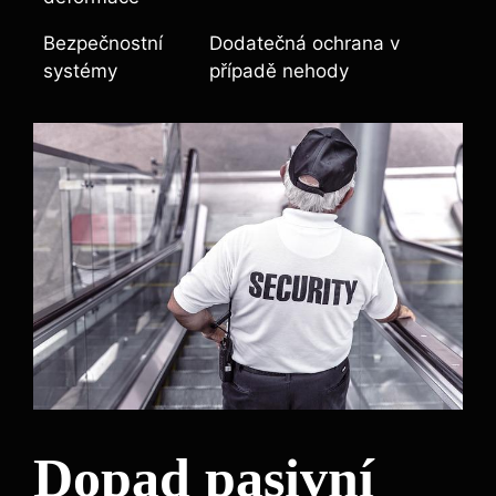
Bezpečnostní
Dodatečná ochrana v
systémy
případě nehody
Dopad pasivní