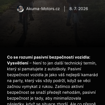
Akuma-Motors.cz
8. 7. 2026
Co se rozumí pasivní bezpečností vozidla:
Vysvětlení
​– Není to jen další technický termín,
který ‌si pamatujete z autoškoly. Pasivní
bezpečnost vozidla je jako ⁤váš nejlepší kamarád
na party, který vás ‍vždy podrží, když se věci
⁢začnou ‍vymykat z rukou. Zatímco‍ aktivní
bezpečnost se snaží předejít nehodám, pasivní
bezpečnost je ​tady, aby⁣ minimalizovala⁣
následky, když se​ situace zhorší. Ale co přesně