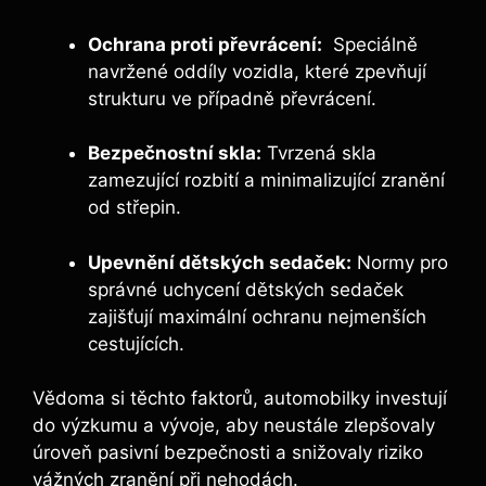
Ochrana proti převrácení:
⁢ Speciálně
navržené oddíly vozidla, které zpevňují‌
strukturu ve případně převrácení.
Bezpečnostní skla:
Tvrzená skla
zamezující rozbití a minimalizující zranění
od střepin.
Upevnění dětských sedaček:
Normy pro
správné uchycení dětských sedaček
zajišťují maximální ochranu nejmenších
cestujících.
Vědoma si těchto faktorů, automobilky investují
do výzkumu a vývoje, aby neustále zlepšovaly
úroveň​ pasivní ‌bezpečnosti ​a snižovaly riziko
vážných zranění při nehodách.