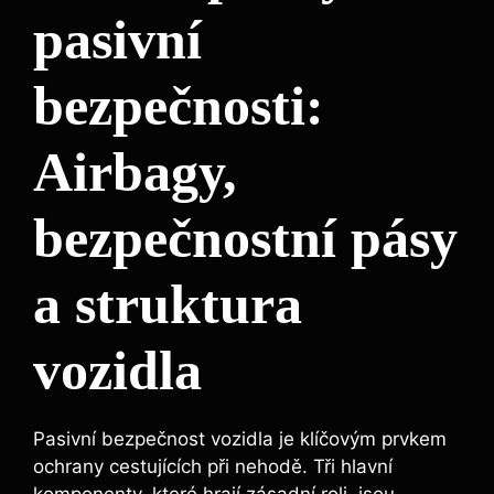
pasivní
bezpečnosti:
Airbagy,
bezpečnostní pásy
a struktura
vozidla
Pasivní bezpečnost vozidla je klíčovým prvkem
⁢ochrany cestujících ​při nehodě. Tři hlavní