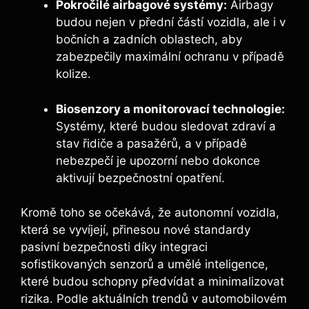
Pokročilé airbagové systémy:
Airbagy
budou nejen v přední částí vozidla, ale i⁣ v
bočních a zadních oblastech, aby
zabezpečily maximální ochranu v případě
kolize.
Biosenzory a monitorovací technologie:
Systémy, které budou sledovat zdraví a
stav řidiče a pasažérů,​ a v případě
⁤nebezpečí je upozorní nebo dokonce
aktivují bezpečnostní opatření.
Kromě ‍toho se očekává, že‌ autonomní vozidla,
která se vyvíjejí, přinesou nové standardy
pasivní bezpečnosti díky ⁤integraci
⁢sofistikovaných senzorů a​ umělé inteligence,
které budou schopny předvídat a minimalizovat
rizika.⁤ Podle aktuálních trendů v ‍automobilovém