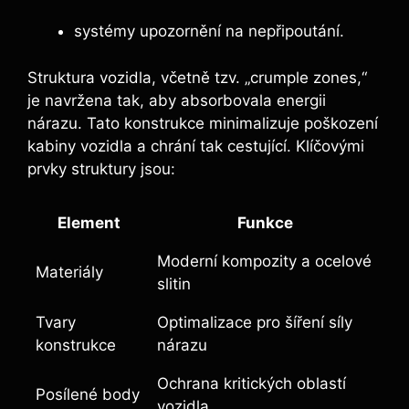
systémy upozornění na nepřipoutání.
Struktura vozidla, včetně tzv. „crumple zones,“
je navržena tak, aby absorbovala energii
nárazu. Tato konstrukce ⁣minimalizuje poškození
kabiny vozidla a chrání tak cestující. Klíčovými
prvky struktury jsou:
Element
Funkce
Moderní kompozity a ocelové
Materiály
slitin
Tvary
Optimalizace pro šíření ⁤síly
konstrukce
nárazu
Ochrana kritických oblastí​
Posílené ⁣body
vozidla