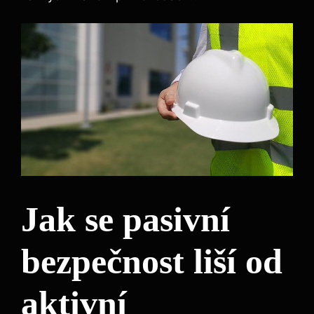
Jak​ se pasivní
bezpečnost liší od
aktivní⁣