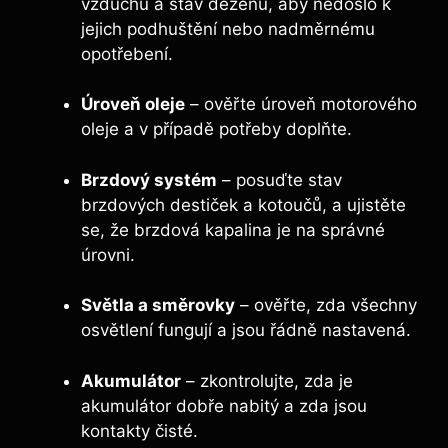
vzduchu a stav dezénu, aby nedošlo k
jejich podhuštění nebo nadměrnému
opotřebení.
Úroveň oleje
– ověřte úroveň motorového
oleje a v případě potřeby doplňte.
Brzdový systém
– posuďte stav
brzdových destiček a kotoučů, a ujistěte
se, že brzdová kapalina je na správné
úrovni.
Světla a směrovky
– ověřte, zda všechny
osvětlení fungují a jsou řádně nastavená.
Akumulátor
– zkontrolujte, zda je
akumulátor dobře nabitý a zda jsou
kontakty čisté.