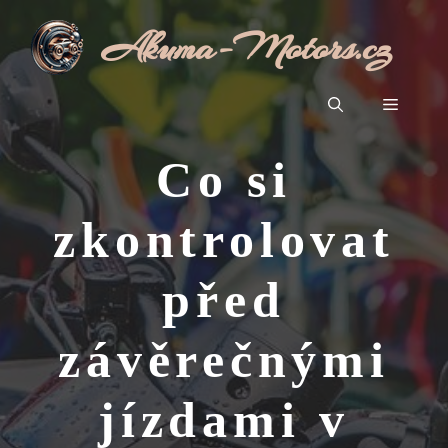
Přeskočit
Akuma-Motors.cz
na
obsah
Menu
Co si
zkontrolovat
před
závěrečnými
jízdami v