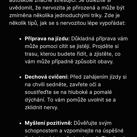
autoškole značně stresující. Je důležité si
uvědomit, že nervozita je přirozená a může být
zmírněna několika jednoduchými triky. Zde je
několik tipů, jak se s nervozitou lépe vypořádat:
Příprava na jízdu:
Důkladná příprava vám
může pomoci cítit se jistěji. Projděte si
trasu, kterou budete řídit, a zjistěte, co
vám může případně způsobit obavy.
Dechová cvičení:
Před zahájením jízdy si
na chvíli sedněte, zavřete oči a
soustřeďte se na hluboké a pomalé
dýchání. To vám pomůže uvolnit se a
zklidnit nervy.
Myšlení pozitivně:
Důvěřujte svým
schopnostem a vzpomínejte na úspěšné