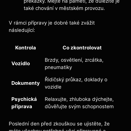
překážky. Mějte na paměti, že důležité je
také chování v městském provozu.
V rámci přípravy je dobré také zvážit
následující:
Kontrola
Co zkontrolovat
Brzdy, osvětlení, zrcátka,
Vozidlo
pneumatiky
Řidičský průkaz, doklady o
Dokumenty
vozidle
Psychická
Relaxujte, zhluboka dýchejte,
příprava
důvěřujte svým schopnostem
Poslední den před zkouškou se ujistěte, že