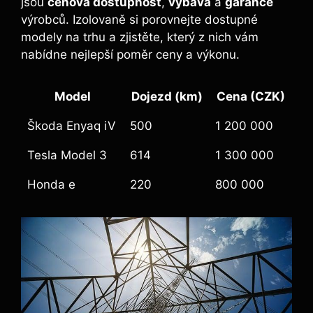
jsou
cenová dostupnost
,
výbava
a
garance
výrobců. Izolovaně si porovnejte dostupné
modely na trhu a zjistěte, který z nich vám
nabídne nejlepší poměr ceny a výkonu.
Model
Dojezd (km)
Cena (CZK)
Škoda Enyaq iV
500
1 200 000
Tesla Model 3
614
1 300 000
Honda e
220
800 000