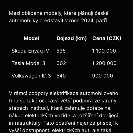
Mezi oblíbené modely, které plánují české
automobilky představit v roce 2024, patří:
Model
Dojezd (km)
Cena (CZK)
Škoda Enyaq iV
535
1 100 000
Tesla Model 3
602
1 200 000
Volkswagen ID.3
540
900 000
V rámci podpory elektrifikace automobilového
trhu se také očekává větší podpora ze strany
státních institucí, která zahrnuje dotace na
nákup elektrických vozidel a rozšíření dobíjecí
infrastruktury. Tato opatření nejenže přispějí k
vyšší dostupnosti elektrických aut, ale také