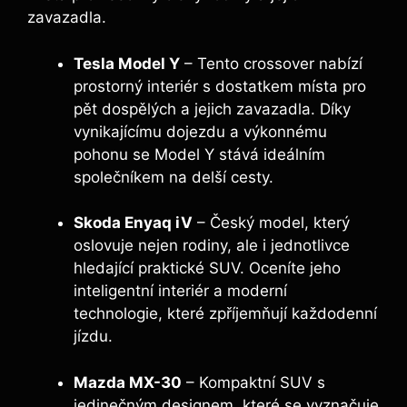
zavazadla.
Tesla Model Y
– Tento crossover nabízí
prostorný interiér s dostatkem místa pro
pět dospělých a jejich zavazadla. Díky
vynikajícímu dojezdu a výkonnému
pohonu se Model Y stává ideálním
společníkem na delší cesty.
Skoda Enyaq iV
– Český model, který
oslovuje nejen rodiny, ale i jednotlivce
hledající praktické SUV. Oceníte jeho
inteligentní interiér a moderní
technologie, které zpříjemňují každodenní
jízdu.
Mazda MX-30
– Kompaktní SUV s
jedinečným designem, které se vyznačuje