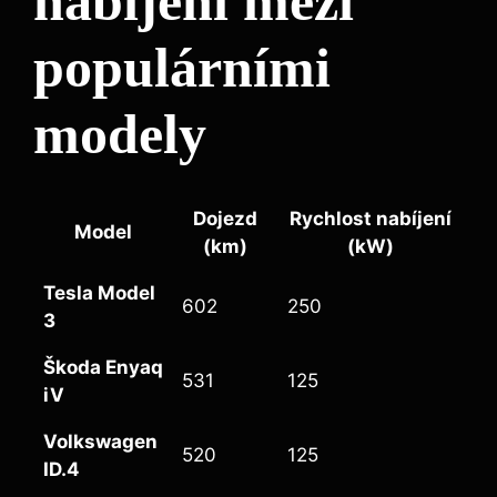
nabíjení mezi
populárními
modely
Dojezd
Rychlost nabíjení
Model
(km)
(kW)
Tesla Model
602
250
3
Škoda Enyaq
531
125
iV
Volkswagen
520
125
ID.4