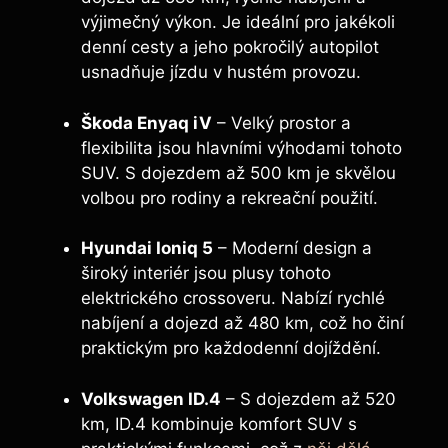
výjimečný výkon. Je ideální pro jakékoli
denní cesty a jeho pokročilý autopilot
usnadňuje jízdu v hustém provozu.
Škoda Enyaq iV
– Velký prostor a
flexibilita jsou hlavními výhodami tohoto
SUV. S dojezdem až 500 km je skvělou
volbou pro rodiny a rekreační použití.
Hyundai Ioniq 5
– Moderní design a
široký interiér jsou plusy tohoto
elektrického crossoveru. Nabízí rychlé
nabíjení a dojezd až 480 km, což ho činí
praktickým pro každodenní dojíždění.
Volkswagen ID.4
– S dojezdem až 520
km, ID.4 kombinuje komfort SUV s