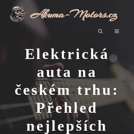
Přeskočit
Akuma-Motors.cz
na
obsah
Menu
Elektrická
auta na
českém trhu:
Přehled
nejlepších