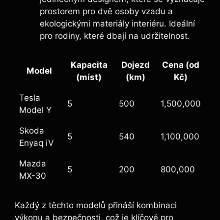
prostorem pro dvě osoby vzadu a
ekologickými materiály interiéru. Ideální
pro rodiny, které dbají na udržitelnost.
Kapacita
Dojezd
Cena (od
Model
(míst)
(km)
Kč)
Tesla
5
500
1,500,000
Model Y
Skoda
5
540
1,100,000
Enyaq iV
Mazda
5
200
800,000
MX-30
Každý z těchto modelů přináší kombinaci
výkonu a bezpečnosti, což je klíčové pro