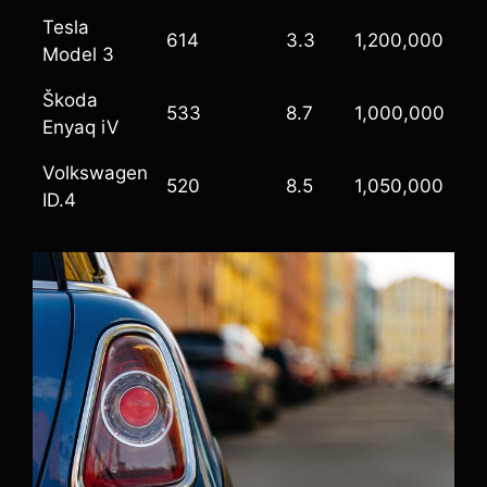
Tesla
614
3.3
1,200,000
Model 3
Škoda
533
8.7
1,000,000
Enyaq iV
Volkswagen
520
8.5
1,050,000
ID.4