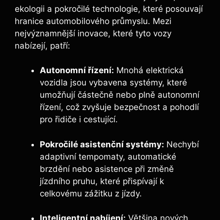
ekologii a pokročilé technologie, které posouvají
hranice automobilového průmyslu. Mezi
nejvýznamnější inovace, které tyto vozy
nabízejí, patří:
Autonomní řízení:
Mnohá elektrická
vozidla jsou vybavena systémy, které
umožňují částečně nebo plně autonomní
řízení, což zvyšuje bezpečnost a pohodlí
pro řidiče i cestující.
Pokročilé asistenční systémy:
Nechybí
adaptivní tempomaty, automatické
brzdění nebo asistence při změně
jízdního pruhu, které přispívají k
celkovému zážitku z jízdy.
Inteligentní nabíjení:
Většina nových