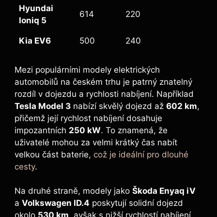
Hyundai
614
220
Ioniq 5
Kia EV6
500
240
Mezi populárními modely elektrických
automobilů na českém trhu je patrný znatelný
rozdíl v dojezdu a rychlosti nabíjení. Například
Tesla Model 3
nabízí skvělý dojezd až
602 km
,
přičemž její rychlost nabíjení dosahuje
impozantních
250 kW
. To znamená, že
uživatelé mohou za velmi krátký čas nabít
velkou část baterie,
což je ideální pro dlouhé
cesty
.
Na druhé straně, modely jako
Škoda Enyaq iV
a
Volkswagen ID.4
poskytují solidní dojezd
okolo
530 km
, avšak s nižší rychlostí nabíjení