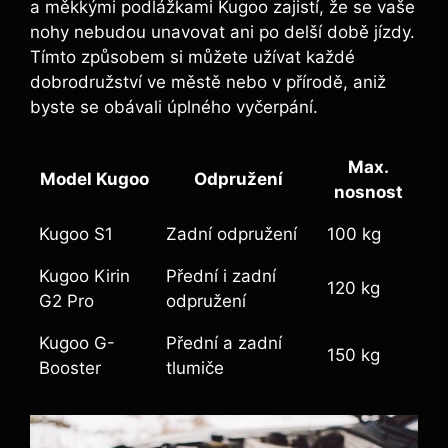
a měkkými podlážkami Kugoo zajistí, že se vaše
nohy nebudou unavovat ani po delší době jízdy.
Tímto způsobem si můžete užívat každé
dobrodružství ve městě nebo v přírodě, aniž
byste se obávali úplného vyčerpání.
Max.
Model Kugoo
Odpružení
nosnost
Kugoo S1
Zadní odpružení
100 kg
Kugoo Kirin
Přední i zadní
120 kg
G2 Pro
odpružení
Kugoo G-
Přední a zadní
150 kg
Booster
tlumiče