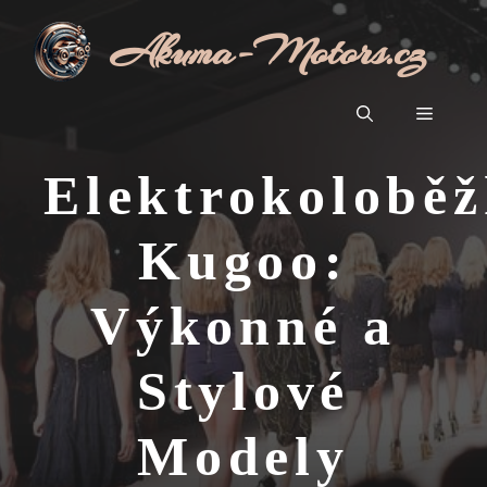
Přeskočit
Akuma-Motors.cz
na
obsah
Menu
Elektrokolobě
Kugoo:
Výkonné a
Stylové
Modely