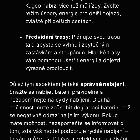
Kugoo nabízí více režimů jízdy. Zvolte
režim úspory energie pro delší dojezd,
zvláště při delších cestách.
Předvídání trasy:
Plánujte svou trasu
tak, abyste se vyhnuli zbytečným
zastávkám a stoupáním. Hladké trasy
vám pomohou ušetřit energii a dojezd
výrazně prodloužit.
Důležitým aspektem je také
správné nabíjení
.
Snažte se nabíjet baterii pravidelně a
nezapomínejte na cykly nabíjení. Dlouhá
nečinnost může způsobit degradaci baterie, což
se negativně odrazí na jejím výkonu. Pokud
máte možnost, nezapomeňte se informovat o
tom, zda váš model podporuje rychlé nabíjení –
to vám může ušetřit čas a zefektivnit používání.