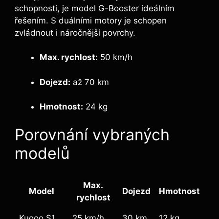
schopnosti, je model G-Booster ideálním
řešením. S duálními motory je schopen
zvládnout i náročnější povrchy.
Max. rychlost:
50 km/h
Dojezd:
až 70 km
Hmotnost:
24 kg
Porovnání vybraných
modelů
Max.
Model
Dojezd
Hmotnost
rychlost
Kugoo S1
25 km/h
30 km
12 kg