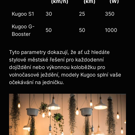
(km/h)
(km)
(W)
Kugoo S1
30
25
350
Kugoo G-
50
50
1000
Booster
Tyto parametry dokazují, že ať už hledáte
stylové městské řešení pro každodenní
dojíždění nebo výkonnou koloběžku pro
volnočasové ježdění, modely Kugoo splní vaše
očekávání na jedničku.