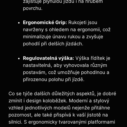
zajišťuje plynulou jízdu i na hrubém
povrchu.
Ergonomické Grip:
Rukojeti jsou
navrženy s ohledem na ergonomii, což
minimalizuje únavu rukou a zvyšuje
pohodlí při delších jízdách.
Regulovatelná výška:
Výška řídítek je
nastavitelná, aby vyhovovala různým
postavám, což umožňuje pohodlnou a
přirozenou polohu při jízdě.
Co se týče dalších důležitých aspektů, je dobré
zmínit i design koloběžek. Moderní a stylový
vzhled jednotlivých modelů nejenže přitáhne
pozornost, ale také přispívá k vaší jistotě na
silnici. S ergonomicky tvarovanými platformami