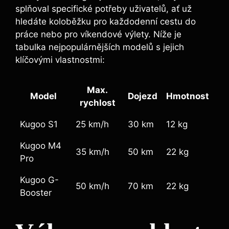
splňoval specifické potřeby uživatelů, ať už
hledáte koloběžku pro každodenní cestu do
práce nebo pro víkendové výlety. Níže je
tabulka nejpopulárnějších modelů s jejich
klíčovými vlastnostmi:
Max.
Model
Dojezd
Hmotnost
rychlost
Kugoo S1
25 km/h
30 km
12 kg
Kugoo M4
35 km/h
50 km
22 kg
Pro
Kugoo G-
50 km/h
70 km
22 kg
Booster