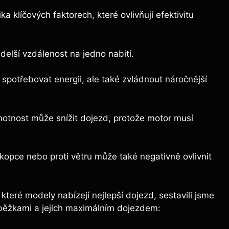
a klíčových faktorech, které ovlivňují efektivitu
elší vzdálenost na jedno nabití.
i spotřebovat energii, ale také zvládnout náročnější
otnost může snížit dojezd, protože motor musí
kopce nebo proti větru může také negativně ovlivnit
které modely nabízejí nejlepší dojezd, sestavili jsme
loběžkami a jejich maximálním dojezdem: