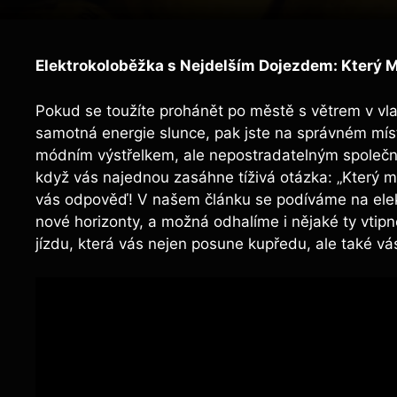
Elektrokoloběžka s Nejdelším Dojezdem: Který 
Pokud se toužíte prohánět po městě s větrem v vla
samotná energie slunce, pak jste na správném mí
módním výstřelkem, ale nepostradatelným společní
když vás najednou zasáhne tíživá otázka: „Který 
vás odpověď! V našem článku se podíváme na elekt
nové horizonty, a možná odhalíme i nějaké ty vtipné
jízdu, která vás nejen posune kupředu, ale také vá