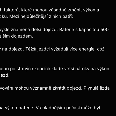
ch faktorů, které mohou zásadně změnit výkon a
u. Mezi nejdůležitější z nich patří:
vykle znamená delší dojezd. Baterie s kapacitou 500
elším dojezdem.
na dojezd. Těžší jezdci vyžadují více energie, což
ebo po strmých kopcích klade větší nároky na výkon
jezd.
vování mohou významně zkrátit dojezd. Plynulá jízda
 na výkon baterie. V chladnějším počasí může být