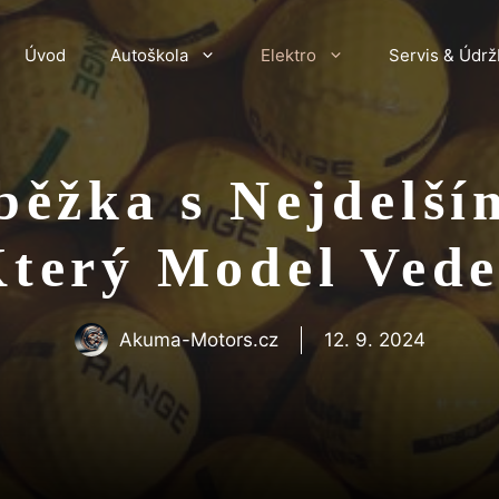
Úvod
Autoškola
Elektro
Servis & Údrž
běžka s Nejdelš
terý Model Ved
Akuma-Motors.cz
12. 9. 2024