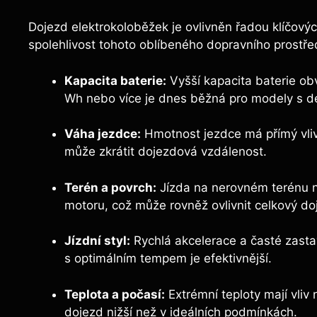
Dojezd elektrokoloběžek je ovlivněn řadou klíčový
spolehlivost tohoto oblíbeného dopravního prostředk
Kapacita baterie:
Vyšší kapacita baterie ob
Wh nebo více je dnes běžná pro modely s d
Váha jezdce:
Hmotnost jezdce má přímý vliv 
může zkrátit dojezdová vzdálenost.
Terén a povrch:
Jízda na nerovném terénu n
motoru, což může rovněž ovlivnit celkový do
Jízdní styl:
Rychlá akcelerace a časté zasta
s optimálním tempem je efektivnější.
Teplota a počasí:
Extrémní teploty mají vliv
dojezd nižší než v ideálních podmínkách.