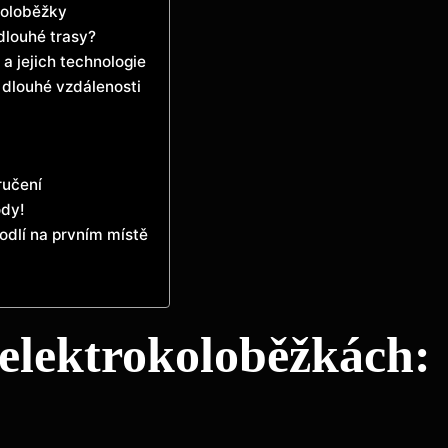
koloběžky
dlouhé trasy?
 jejich technologie
 dlouhé vzdálenosti
ručení
ody!
odlí na prvním místě
 elektrokoloběžkách: