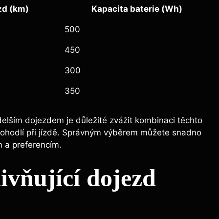
zd (km)
Kapacita baterie (Wh)
500
450
300
350
jdelším dojezdem je důležité zvážit kombinaci těchto
a pohodlí při jízdě. Správným výběrem můžete snadno
m a preferencím.
ivňující dojezd