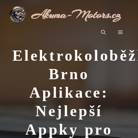
Přeskočit
Akuma-Motors.cz
na
obsah
Menu
Elektrokolobě
Brno
Aplikace:
Nejlepší
Appky pro