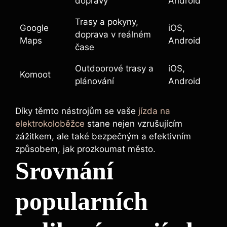
dopravy
Android
Trasy a pokyny,
Google
iOS,
doprava v reálném
Maps
Android
čase
Outdoorové trasy a
iOS,
Komoot
plánování
Android
Díky těmto nástrojům se vaše
jízda na
elektrokoloběžce
stane nejen vzrušujícím
zážitkem, ale také bezpečným a efektivním
způsobem, jak prozkoumat město.
Srovnání
popularních