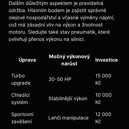
Dalším důležitým aspektem je pravidelná
údržba. Hlavním bodem je zajistit správné
olejové hospodářství a včasné výměny náplní,
což má zásadní vliv na výkon a životnost
motoru. Sledujte také stav pneumatik, které
ovlivňují přenos výkonu na silnici.
Možný výkonový
Úprava
Investice
nárůst
Turbo
15 000
30-50 HP
upgrade
Kč
Chladící
10 000
Stabilnější výkon
systém
Kč
Sportovní
12 000
Lehčí manipulace
zavěšení
Kč