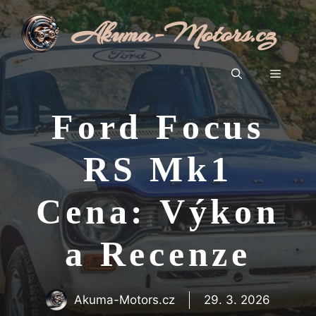
Přeskočit
Akuma-Motors.cz
na
obsah
Menu
Ford Focus
RS Mk1
Cena: Výkon
a Recenze
Akuma-Motors.cz
29. 3. 2026