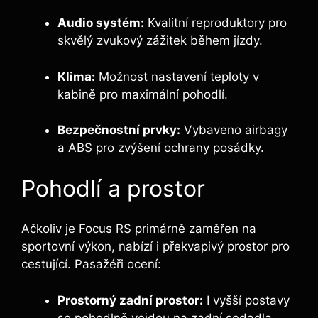
Audio systém:
Kvalitní reproduktory pro
skvělý zvukový zážitek během jízdy.
Klima:
Možnost nastavení teploty v
kabině pro maximální pohodlí.
Bezpečnostní prvky:
Vybaveno airbagy
a ABS pro zvýšení ochrany posádky.
Pohodlí a prostor
Ačkoliv je Focus RS primárně zaměřen na
sportovní výkon, nabízí i překvapivý prostor pro
cestující. Pasažéři ocení:
Prostorný zadní prostor:
I vyšší postavy
se pohodlně vejdou na zadní sedadla.