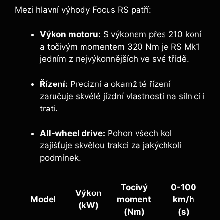
Mezi hlavní výhody Focus RS patří:
Výkon motoru:
S výkonem přes 210 koní
a točivým momentem 320 Nm je RS Mk1
jedním z nejvýkonnějších ve své třídě.
Řízení:
Precizní a okamžité řízení
zaručuje skvélé jízdní vlastnosti na silnici i
trati.
All-wheel drive:
Pohon všech kol
zajišťuje skvělou trakci za jakýchkoli
podmínek.
Tocivý
0-100
Výkon
Model
moment
km/h
(kW)
(Nm)
(s)