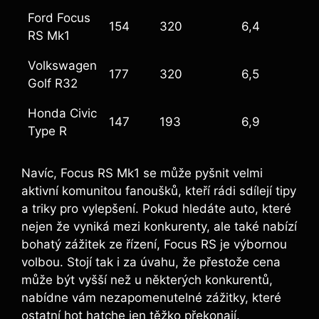
Ford Focus
154
320
6,4
RS Mk1
Volkswagen
177
320
6,5
Golf R32
Honda Civic
147
193
6,9
Type R
Navíc, Focus RS Mk1 se může pyšnit velmi
aktivní komunitou fanoušků, kteří rádi sdílejí tipy
a triky pro vylepšení. Pokud hledáte auto, které
nejen že vyniká mezi konkurenty, ale také nabízí
bohatý zážitek ze řízení, Focus RS je výbornou
volbou. Stojí tak i za úvahu, že přestože cena
může být vyšší než u některých konkurentů,
nabídne vám nezapomenutelné zážitky, které
ostatní hot hatche jen těžko překonají.