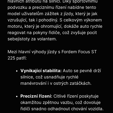
hlavních atributů na silnici. Díky sportovnímu
podvozku a preciznímu řízení nabídne tento
model uživatelům zážitek z jízdy, který je jak
vzrušující, tak i pohodlný. S celkovým výkonem
motoru, který je ohromující, dokáže auto rychle
reagovat na pokyny řidiče, což zvyšuje pocit
sebejistoty za volantem.
Mezi hlavní výhody jízdy s Fordem Focus ST
225 patří:
Vynikající stabilita:
Auto se pevně drží
silnice, což usnadňuje rychlé
manévrování i v ostrých zatáčkách.
Precizní řízení:
Citlivé řízení poskytuje
okamžitou zpětnou vazbu, což dovoluje
řidiči snadno odhadnout chování vozidla.