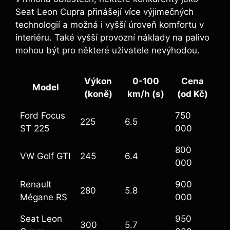
Seat Leon Cupra přinášejí více výjimečných
technologií a možná i vyšší úroveň komfortu v
interiéru. Také vyšší provozní náklady na palivo
mohou být pro některé uživatele nevýhodou.
Výkon
0-100
Cena
Model
(koně)
km/h (s)
(od Kč)
Ford Focus
750
225
6.5
ST 225
000
800
VW Golf GTI
245
6.4
000
Renault
900
280
5.8
Mégane RS
000
Seat Leon
950
300
5.7