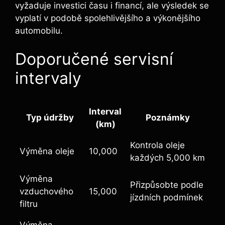
vyžaduje investici času i financí, ale výsledek se
vyplatí v podobě spolehlivějšího a výkonějšího
automobilu.
Doporučené servisní
intervaly
Interval
Typ údržby
Poznámky
(km)
Kontrola oleje
Výměna oleje
10,000
každých 5,000 km
Výměna
Přizpůsobte podle
vzduchového
15,000
jízdních podmínek
filtru
Výměna