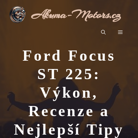
Přeskočit
Akuma-Motors.cz
na
obsah
Menu
Ford Focus
ST 225:
Výkon,
Recenze a
Nejlepší Tipy