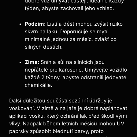
dobré vůz umývat častěji, ideálně každý
týden, abyste zachovali jeho vzhled.
Podzim:
Listí a déšť mohou zvýšit riziko
skvrn na laku. Doporučuje se mytí
minimálně jednou za měsíc, zvlášť po
silných deštích.
Zima:
Sníh a sůl na silnicích jsou
nepřátelé pro karoserie. Umývejte vozidlo
každé 2 týdny, abyste odstranili jedovaté
chemikálie.
Další důležitou součástí sezónní údržby je
voskování. V zimě a na jaře je dobré naplánovat
aplikaci vosku, který ochrání lak před škodlivými
vlivy. Naopak během letních měsíců mohou UV
paprsky způsobit blednutí barvy, proto