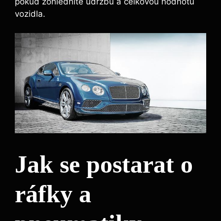
pokud zohledníte údržbu a celkovou hodnotu
vozidla.
Jak se postarat o
ráfky a