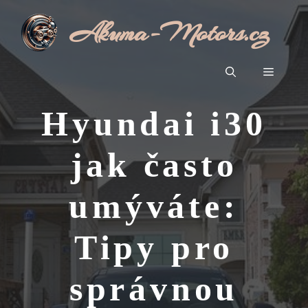
Přeskočit
Akuma-Motors.cz
na
obsah
Menu
Hyundai i30
jak často
umýváte:
Tipy pro
správnou