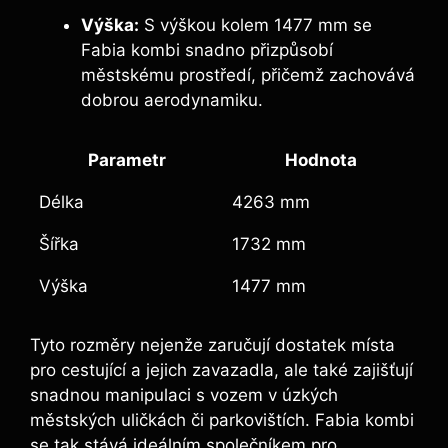
Výška:
S výškou kolem 1477 mm se
Fabia kombi snadno přizpůsobí
městskému prostředí, přičemž zachovává
dobrou aerodynamiku.
Parametr
Hodnota
Délka
4263 mm
Šířka
1732 mm
Výška
1477 mm
Tyto rozměry nejenže zaručují dostatek místa
pro cestující a jejich zavazadla, ale také zajišťují
snadnou manipulaci s vozem v úzkých
městských uličkách či parkovištích. Fabia kombi
se tak stává ideálním společníkem pro