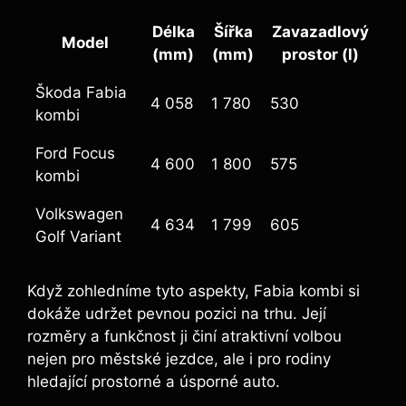
Délka
Šířka
Zavazadlový
Model
(mm)
(mm)
prostor (l)
Škoda Fabia
4 058
1 780
530
kombi
Ford Focus
4 600
1 800
575
kombi
Volkswagen
4 634
1 799
605
Golf Variant
Když zohledníme tyto aspekty, Fabia kombi si
dokáže udržet pevnou pozici na trhu. Její
rozměry a funkčnost ji činí atraktivní volbou
nejen pro městské jezdce, ale i pro rodiny
hledající prostorné a úsporné auto.