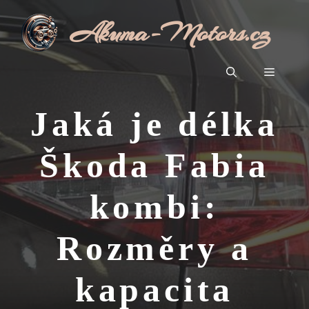
Přeskočit
Akuma-Motors.cz
na
obsah
Menu
Jaká je délka
Škoda Fabia
kombi:
Rozměry a
kapacita