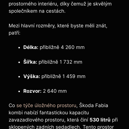
prostorného interiéru, díky čemuž je skvělým
společníkem na cestách.
Mezi hlavní rozměry, které byste měli znát,
patří:
Délka:
přibližně 4 260 mm
Šířka:
přibližně 1 732 mm
Výška:
přibližně 1 459 mm
Rozvor:
2 640 mm
Co
se týče úložného prostoru
, Škoda Fabia
kombi nabízí fantastickou kapacitu
zavazadlového prostoru, která činí
530 litrů
při
sklopených zadních sedadlech. Tento prostor