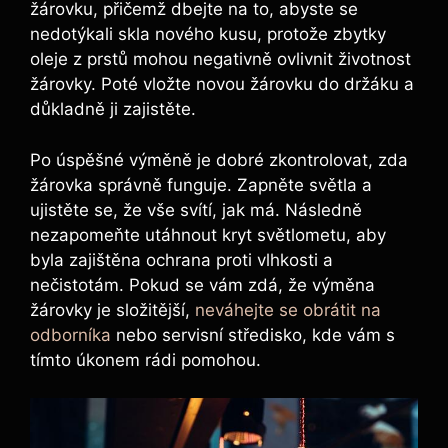
žárovku, přičemž dbejte na to, abyste se
nedotýkali skla nového kusu, protože zbytky
oleje z prstů mohou negativně ovlivnit životnost
žárovky. Poté vložte novou žárovku do držáku a
důkladně ji zajistěte.
Po úspěšné výměně je dobré zkontrolovat, zda
žárovka správně funguje. Zapněte světla a
ujistěte se, že vše svítí, jak má. Následně
nezapomeňte utáhnout kryt světlometu, aby
byla zajištěna ochrana proti vlhkosti a
nečistotám. Pokud se vám zdá, že výměna
žárovky je složitější,
neváhejte se obrátit na
odborníka
nebo servisní středisko, kde vám s
tímto úkonem rádi pomohou.