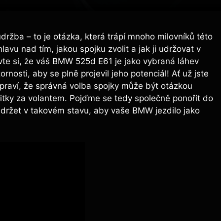
ržba – to je otázka, která trápí mnoho milovníků této
vu nad tím, jakou spojku zvolit a jak ji udržovat v
avte si, že váš BMW 525d E61 je jako vybraná láhev
nosti, aby se plně projevil jeho potenciál! Ať už jste
raví, že správná volba spojky může být otázkou
žitky za volantem. Pojďme se tedy společně ponořit do
 ji udržet v takovém stavu, aby vaše BMW jezdilo jako