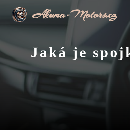
Přeskočit
Akuma-Motors.cz
na
obsah
Jaká je spo