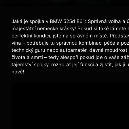
Jaká je spojka v BMW 525d E61: Správná volba a úd
majestátní německé krásky! Pokud si také lámete hla
perfektní kondici, jste na správném místě. Předst
vína – potřebuje tu správnou kombinaci péče a pozor
technický guru nebo autoamatér, dávná moudrost p
života a smrti – tedy alespoň pokud jde o vaše zá
tajemství spojky, rozebrat její funkci a zjistit, jak
nové!