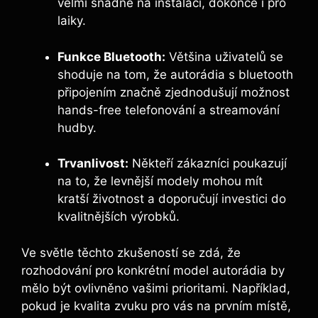
velmi snadné na instalaci, dokonce i pro
laiky.
Funkce Bluetooth:
Většina uživatelů se
shoduje na tom, že autorádia s bluetooth
připojením značně zjednodušují možnost
hands-free telefonování a streamování
hudby.
Trvanlivost:
Někteří zákazníci poukazují
na to, že levnější modely mohou mít
kratší životnost a doporučují investici do
kvalitnějších výrobků.
Ve světle těchto zkušeností se zdá, že
rozhodování pro konkrétní model autorádia by
mělo být ovlivněno vašimi prioritami. Například,
pokud je kvalita zvuku pro vás na prvním místě,