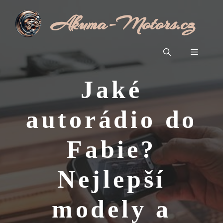
Přeskočit
Akuma-Motors.cz
na
obsah
Menu
Jaké
autorádio do
Fabie?
Nejlepší
modely a