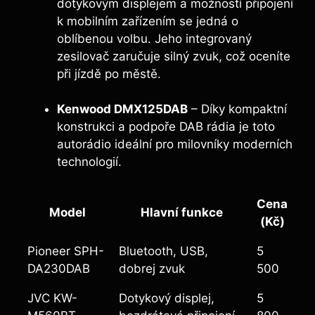
dotykovým displejem a možností připojení
k mobilním zařízením se jedná o
oblíbenou volbu. Jeho integrovaný
zesilovač zaručuje silný zvuk, což oceníte
při jízdě po městě.
Kenwood DMX125DAB
– Díky kompaktní
konstrukci a podpoře DAB rádia je toto
autorádio ideální pro milovníky moderních
technologií.
Cena
Model
Hlavní funkce
(Kč)
Pioneer SPH-
Bluetooth, USB,
5
DA230DAB
dobrej zvuk
500
JVC KW-
Dotykový displej,
5