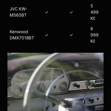
5
JVC KW-
✓
✓
499
M560BT
Kč
6
Kenwood
✓
✓
999
DMX7018BT
Kč