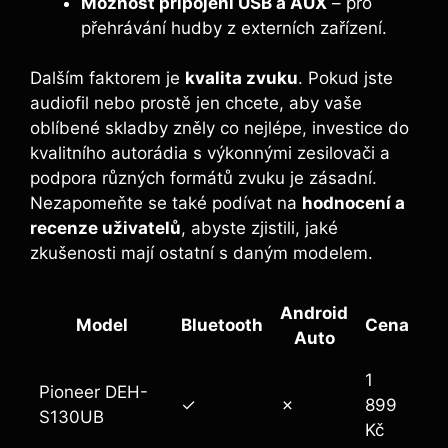
Možnost připojení USB a AUX
– pro
přehrávání hudby z externích zařízení.
Dalším faktorem je
kvalita zvuku
. Pokud jste
audiofil nebo prostě jen chcete, aby vaše
oblíbené skladby zněly co nejlépe, investice do
kvalitního autorádia s výkonnými zesilovači a
podpora různých formátů zvuku je zásadní.
Nezapomeňte se také podívat na
hodnocení a
recenze uživatelů
, abyste zjistili, jaké
zkušenosti mají ostatní s daným modelem.
Android
Model
Bluetooth
Cena
Auto
1
Pioneer DEH-
✓
✗
899
S130UB
Kč