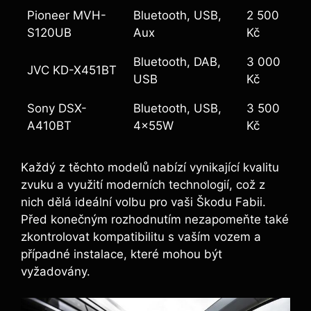
Pioneer MVH-
Bluetooth, USB,
2 500
S120UB
Aux
Kč
Bluetooth, DAB,
3 000
JVC KD-X451BT
USB
Kč
Sony DSX-
Bluetooth, USB,
3 500
A410BT
4x55W
Kč
Každý z těchto modelů nabízí vynikající kvalitu
zvuku a využití moderních technologií, což z
nich dělá ideální volbu pro vaši Škodu Fabii.
Před konečným rozhodnutím nezapomeňte také
zkontrolovat kompatibilitu s vaším vozem a
případné instalace, které mohou být
vyžadovány.