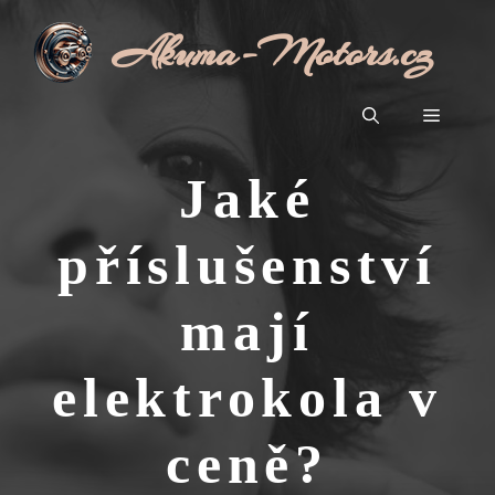
Přeskočit
Akuma-Motors.cz
na
obsah
Menu
Jaké
příslušenství
mají
elektrokola v
ceně?