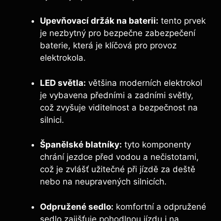
Upevňovací držák na baterii:
tento prvek
je nezbytný pro bezpečne zabezpečení
baterie, která je klíčová pro provoz
elektrokola.
LED světla:
většina moderních elektrokol
je vybavena předními a zadními světly,
což zvyšuje viditelnost a bezpečnost na
silnici.
Španělské blatníky:
tyto komponenty
chrání jezdce před vodou a nečistotami,
což je zvlášť užitečné při jízdě za deště
nebo na neupravených silnicích.
Odpružené sedlo:
komfortní a odpružené
sedlo zajišťuje pohodlnou jízdu i na