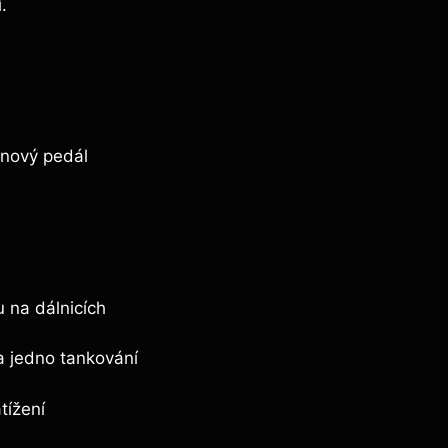
.
ynový pedál
 na dálnicích
na jedno tankování
tížení