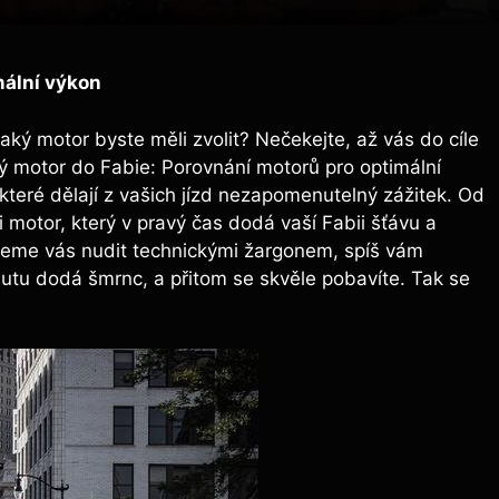
mální výkon
 jaký motor byste měli zvolit? Nečekejte, až vás do cíle
 motor do Fabie: Porovnání motorů pro optimální
které dělají z vašich jízd nezapomenutelný zážitek. Od
 motor, který v pravý čas dodá vaší Fabii šťávu a
budeme vás nudit technickými žargonem, spíš vám
autu dodá šmrnc, a přitom se skvěle pobavíte. Tak se