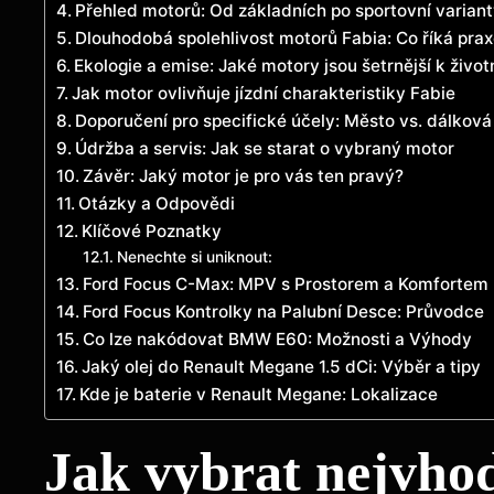
Přehled motorů: Od základních po sportovní varian
Dlouhodobá spolehlivost motorů Fabia: Co říká pra
Ekologie a emise: Jaké motory jsou šetrnější k živo
Jak motor ovlivňuje jízdní charakteristiky Fabie
Doporučení pro specifické účely: Město vs. dálková 
Údržba a servis: Jak se starat o vybraný motor
Závěr: Jaký motor je pro vás ten pravý?
Otázky a Odpovědi
Klíčové Poznatky
Nenechte si uniknout:
Ford Focus C-Max: MPV s Prostorem a Komfortem
Ford Focus Kontrolky na Palubní Desce: Průvodce
Co lze nakódovat BMW E60: Možnosti a Výhody
Jaký olej do Renault Megane 1.5 dCi: Výběr a tipy
Kde je baterie v Renault Megane: Lokalizace
Jak vybrat nejvho