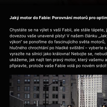
Jaký motor do Fabie: Porovnání motorů pro opti
Chystáte se na výlet s vaší Fabii, ale stále tápete,
dovezou vaše unavené písty! V našem článku „Jaký
výkon“ se ponoříme do fascinujícího světa motorů, 
hlučného chrochtání po hladké svištění – vyberte si
vyrazíte na silnici jako královna! Nebojte se, ne
ukážeme, jak najít ten pravý motor, který vašemu 
připravte, protože vaše Fabie volá po novém srdci!