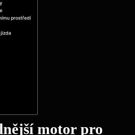
ty
xe
tnímu prostředí
jízda
dnější motor pro