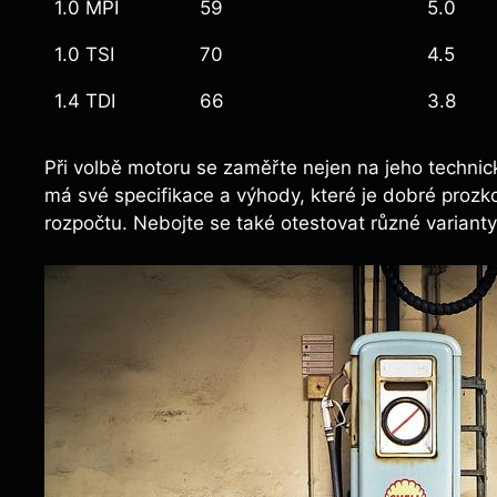
1.0 MPI
59
5.0
1.0 TSI
70
4.5
1.4 TDI
66
3.8
Při volbě motoru se zaměřte nejen na jeho technick
má své specifikace a výhody, které je dobré prozko
rozpočtu. Nebojte se také otestovat různé varianty,