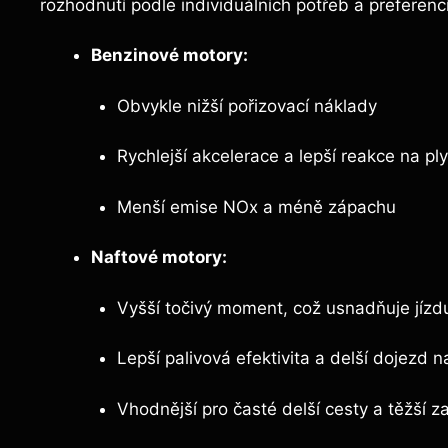
rozhodnutí podle individuálních potřeb a preferencí
Benzinové motory:
Obvykle nižší pořizovací náklady
Rychlejší akcelerace a lepší reakce na pl
Menší emise NOx a méně zápachu
Naftové motory:
Vyšší točivý moment, což usnadňuje jízdu
Lepší palivová efektivita a delší dojezd 
Vhodnější pro časté delší cesty a těžší za