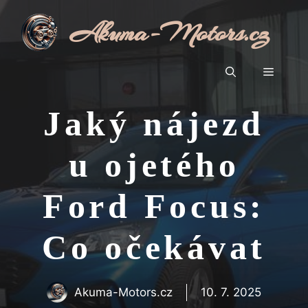
Přeskočit
Akuma-Motors.cz
na
obsah
Menu
Jaký nájezd
u ojetého
Ford Focus:
Co očekávat
Akuma-Motors.cz
10. 7. 2025