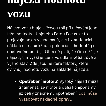
vozu
Nájezd vozu hraje klíčovou roli při určování jeho
tržní hodnoty. U ojetého Fordu Focus se to
projevuje nejen v jeho ceně, ale i v budoucích
nákladech na údržbu a potenciální hodnotě při
opětovném prodeji. Obecně platí, že čím nižší je
nájezd, tím vyšší je cena vozidla a větší důvěra
v jeho stav. Zde jsou některé faktory, které
ovlivňují hodnotu vozu na základě nájezdu:
Opotřebení motoru
: Vysoký nájezd může
znamenat, že motor a další komponenty
již čelily značnému opotřebení,
což může
vyžadovat nákladné opravy
.