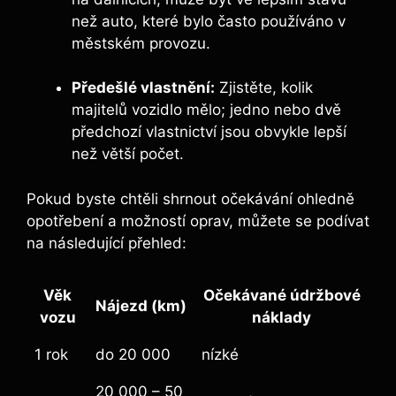
než auto, které bylo často používáno v
městském provozu.
Předešlé vlastnění:
Zjistěte, kolik
majitelů vozidlo mělo; jedno nebo dvě
předchozí vlastnictví jsou obvykle lepší
než větší počet.
Pokud byste chtěli shrnout očekávání ohledně
opotřebení a možností oprav, můžete se podívat
na následující přehled:
Věk
Očekávané údržbové
Nájezd (km)
vozu
náklady
1 rok
do 20 000
nízké
20 000 – 50