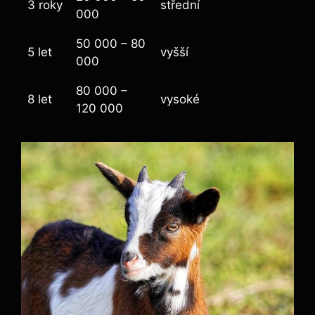
3 roky
střední
000
50 000 – 80
5 let
vyšší
000
80 000 –
8 let
vysoké
120 000