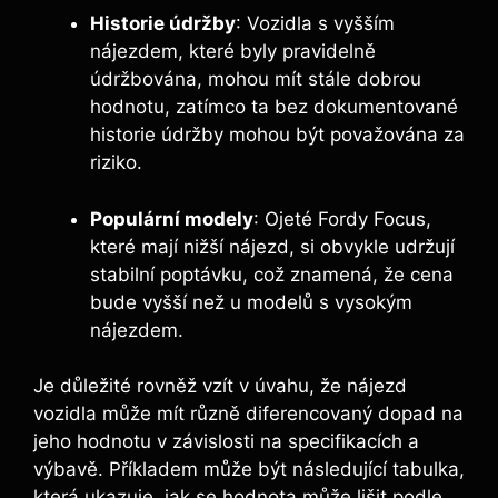
Historie údržby
: Vozidla s vyšším
nájezdem, které byly pravidelně
údržbována, mohou mít stále dobrou
hodnotu, zatímco ta bez dokumentované
historie údržby mohou být považována za
riziko.
Populární modely
: Ojeté Fordy Focus,
které mají nižší nájezd, si obvykle udržují
stabilní poptávku, což znamená, že cena
bude vyšší než u modelů s vysokým
nájezdem.
Je důležité rovněž vzít v úvahu, že nájezd
vozidla může mít různě diferencovaný dopad na
jeho hodnotu v závislosti na specifikacích a
výbavě. Příkladem může být následující tabulka,
která ukazuje, jak se hodnota může lišit podle