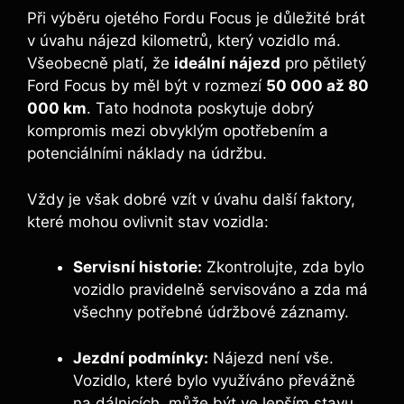
Při výběru ojetého Fordu Focus je důležité brát
v úvahu nájezd kilometrů, který vozidlo má.
Všeobecně platí, že
ideální nájezd
pro pětiletý
Ford Focus by měl být v rozmezí
50 000 až 80
000 km
. Tato hodnota poskytuje dobrý
kompromis mezi obvyklým opotřebením a
potenciálními náklady na údržbu.
Vždy je však dobré vzít v úvahu další faktory,
které mohou ovlivnit stav vozidla:
Servisní historie:
Zkontrolujte, zda bylo
vozidlo pravidelně servisováno a zda má
všechny potřebné údržbové záznamy.
Jezdní podmínky:
Nájezd není vše.
Vozidlo, které bylo využíváno převážně
na dálnicích, může být ve lepším stavu