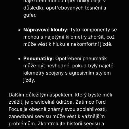
nájezdem mohou trpět úniky oleje v
důsledku opotřebovaných těsnění a
gufer.
Nápravové klouby:
Tyto komponenty se
mohou s najetými kilometry zhoršit, což
může vést k hluku a nekomfortní jízdě.
Pneumatiky:
Opotřebení pneumatik
může být nevhodné, pokud byly najeté
kilometry spojeny s agresivním stylem
jízdy.
Dalším důležitým aspektem, který byste měli
zvážit, je pravidelná údržba. Zatímco Ford
Focus je obecně známý svou spolehlivostí,
zanedbání servisu může vést k vážnějším
problémům. Zkontrolujte historii servisu a