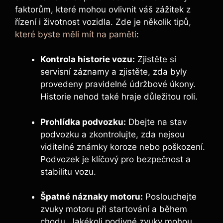
faktorům, které mohou ovlivnit váš zážitek z
řízení i životnost vozidla. Zde je několik tipů,
které byste měli mít na paměti
:
Kontrola historie vozu:
Zjistěte si
servisní záznamy a zjistěte, zda byly
provedeny pravidelné údržbové úkony.
Historie nehod také hraje důležitou roli.
Prohlídka podvozku:
Dbejte na stav
podvozku a zkontrolujte, zda nejsou
viditelné známky koroze nebo poškození.
Podvozek je klíčový pro bezpečnost a
stabilitu vozu.
Špatné náznaky motoru:
Poslouchejte
zvuky motoru při startování a během
chodu. Jakékoli podivné zvuky mohou