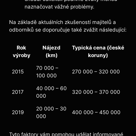
naznačovat vážné problémy.
Na základě aktuálních zkušeností majitelů a
odborníků se doporučuje také zvážit následující:
Rok
Nájezd
Typická cena (
české
výroby
(km)
koruny
)
70 000 –
2015
270 000 – 320 000
100 000
40 000 – 60
2017
320 000 – 370 000
000
20 000 – 30
2019
400 000 – 450 000
000
Tyto faktory vám pomohou udělat informované