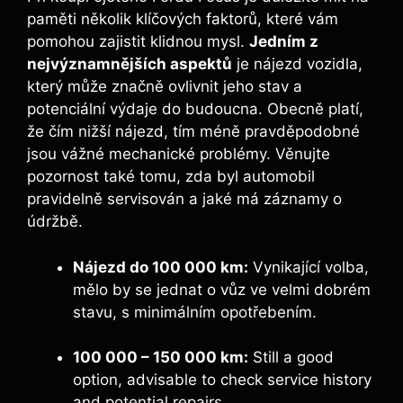
paměti několik klíčových faktorů, které vám
pomohou zajistit klidnou mysl.
Jedním z
nejvýznamnějších aspektů
je nájezd vozidla,
který může značně ovlivnit jeho stav a
potenciální výdaje do budoucna. Obecně platí,
že čím nižší nájezd, tím méně pravděpodobné
jsou vážné mechanické problémy. Věnujte
pozornost také tomu, zda byl automobil
pravidelně servisován a jaké má záznamy o
údržbě.
Nájezd do 100 000 km:
Vynikající volba,
mělo by se jednat o vůz ve velmi dobrém
stavu, s minimálním opotřebením.
100 000 – 150 000 km:
Still a good
option, advisable to check service history
and potential repairs.