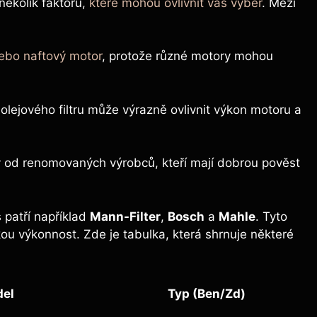
 několik faktorů,
které mohou ovlivnit váš výběr
. Mezi
ebo naftový motor
, protože různé motory mohou
 olejového filtru může výrazně ovlivnit výkon motoru a
ry od renomovaných výrobců, kteří mají dobrou pověst
s patří například
Mann-Filter
,
Bosch
a
Mahle
. Tyto
ou výkonnost. Zde je tabulka, která shrnuje některé
el
Typ (Ben/Zd)