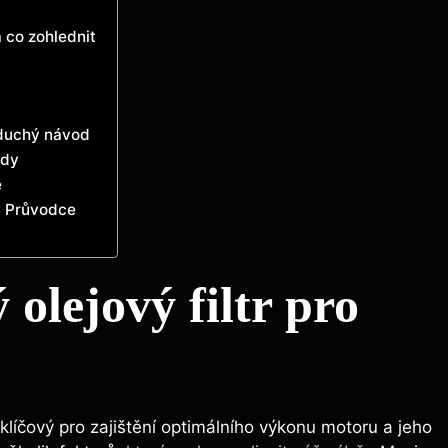
a co zohlednit
oduchý návod
ady
e
2: Průvodce
olejový filtr pro
klíčový pro zajištění optimálního výkonu motoru a jeho