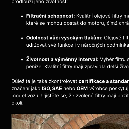
prodlouží jeho životnost:
Filtrační schopnost:
Kvalitní olejové filtry 
které se mohou dostat do motoru, čímž chrán
Odolnost vůči vysokým tlakům:
Olejové fil
udržovat své funkce i v náročných podmínká
Životnost a výměnný interval:
Výběr filtru
peníze. Kvalitní filtry mají zpravidla delší živ
Důležité je také zkontrolovat
certifikace a standa
značení jako
ISO, SAE
nebo
OEM
výrobce poskytuje
model vozu. Ujistěte se, že zvolené filtry mají po
okolí.