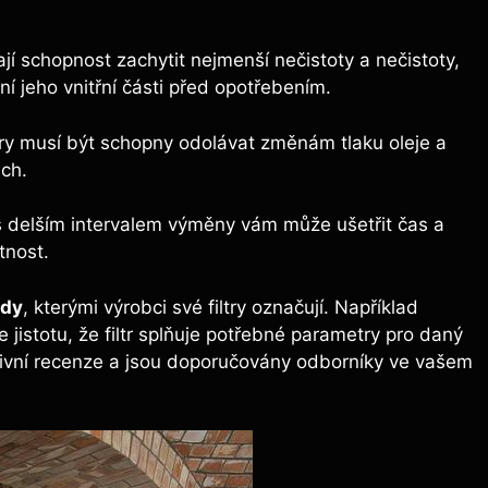
mají schopnost zachytit nejmenší nečistoty a nečistoty,
í jeho vnitřní části před opotřebením.
try musí být schopny odolávat změnám tlaku oleje a
ch.
 s delším intervalem výměny vám může ušetřit čas a
otnost.
rdy
, kterými výrobci své filtry označují. Například
 jistotu, že filtr splňuje potřebné parametry pro daný
zitivní recenze a jsou doporučovány odborníky ve vašem