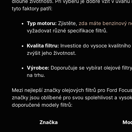
dlouhé životnosti. Při výběru je dobré vzít v úvahu
tyto faktory patří:
Typ motoru:
Zjistěte,
zda máte benzinový n
vyžadovat různé specifikace filtrů.
Kvalita filtru:
Investice do vysoce kvalitního
zvýšit jeho životnost.
Výrobce:
Doporučuje se vybírat olejové filt
na trhu.
Mezi nejlepší značky olejových filtrů pro Ford Focu
značky jsou oblíbené pro svou spolehlivost a vysok
doporučené modely filtrů:
Značka
Mod