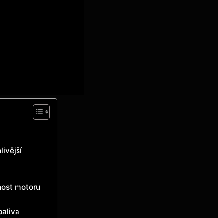
livější
nost motoru
paliva