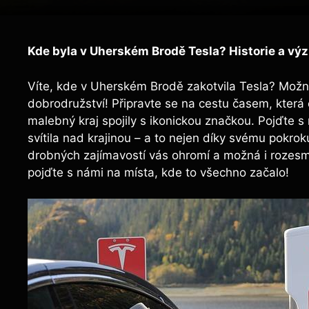
Kde byla v Uherském Brodě Tesla? Historie a vý
Víte, kde v Uherském Brodě zakotvila Tesla? Možná 
dobrodružství! Připravte se na cestu časem, která odh
malebný kraj spojily s ikonickou značkou. Pojďte 
svítila nad krajinou – a to nejen díky svému pokro
drobných zajímavostí vás ohromí a možná i rozesm
pojďte s námi na místa, kde to všechno začalo!