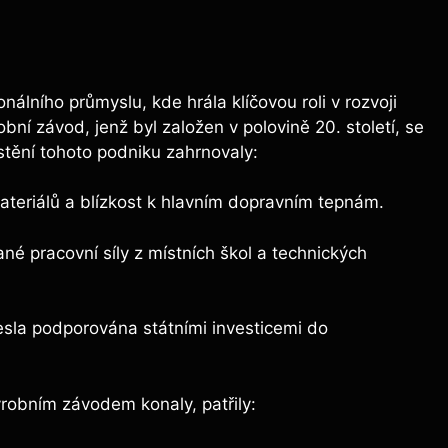
álního průmyslu, kde hrála klíčovou roli v rozvoji
ní závod, jenž byl založen v polovině 20. století, se
stění tohoto podniku zahrnovaly:
teriálů a blízkost k hlavním dopravním tepnám.
né pracovní síly z místních škol a technických
sla podporována státními investicemi do
ýrobním závodem konaly, patřily: