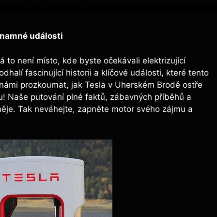
znamné události
to není místo, kde byste očekávali elektrizující
alí fascinující historii a klíčové události, které tento
s námi prozkoumat, jak Tesla v Uherském Brodě ostře
ku! Naše putování plné faktů, zábavných příběhů a
ěje. Tak neváhejte, zapněte motor svého zájmu a