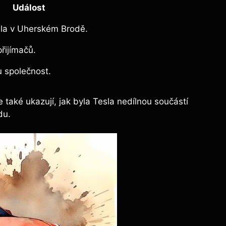
Událost
sla v Uherském Brodě.
řijímačů.
u společnost.
 také ukazují, jak byla Tesla nedílnou součástí
du.