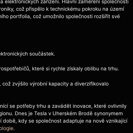
a elektronických zařízení. Hlavní zaměření společnosti
troniky, což přispělo k technickému pokroku na území
o portfolia, což umožnilo společnosti rozšířit své
ektronických součástek.
spotřebičů, které si rychle získaly oblibu na trhu.
ož zvýšilo výrobní kapacity a diverzifikovalo
cí se potřeby trhu a zavádět inovace, které ovlivnily
v regionu. Dnes je Tesla v Uherském Brodě synonymem
ní době, kdy se společnost adaptuje na nově vznikající
ologie
.