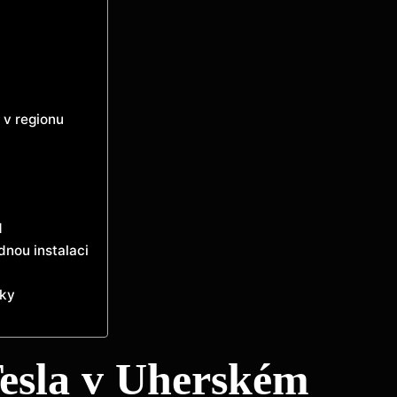
 v regionu
d
dnou instalaci
e
iky
Tesla v Uherském