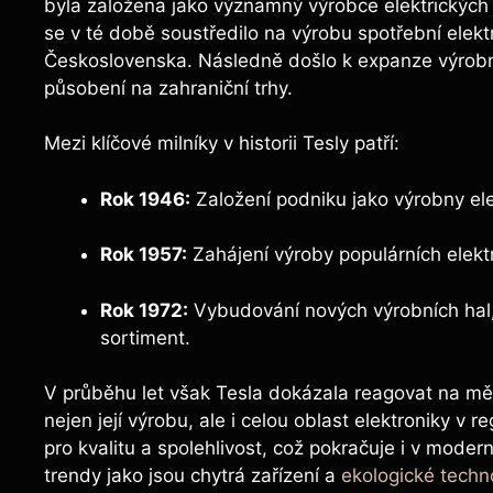
byla založena jako významný výrobce elektrických 
se v té době soustředilo na výrobu spotřební elek
Československa. Následně došlo k expanze výrobníh
působení na zahraniční trhy.
Mezi klíčové milníky v historii Tesly patří:
Rok 1946:
Založení podniku jako výrobny el
Rok 1957:
Zahájení výroby populárních elektro
Rok 1972:
Vybudování nových výrobních hal, c
sortiment.
V průběhu let však Tesla dokázala reagovat na mění
nejen její výrobu, ale i celou oblast elektroniky 
pro kvalitu a spolehlivost, což pokračuje i v moder
trendy jako jsou chytrá zařízení a
ekologické techn