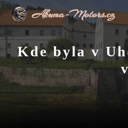
Přeskočit
Akuma-Motors.cz
na
obsah
Kde byla v Uh