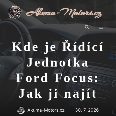
Přeskočit
Akuma-Motors.cz
na
obsah
Menu
Kde je Řídící
Jednotka
Ford Focus:
Jak ji najít
Akuma-Motors.cz
30. 7. 2026