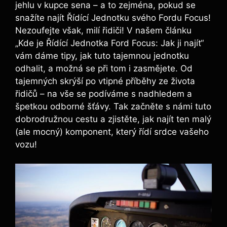
jehlu v kupce sena – a to zejména, pokud se
snažíte najít Řídící Jednotku svého Fordu Focus!
Nezoufejte však, milí řidiči! V našem článku
„Kde je Řídící Jednotka Ford Focus: Jak ji najít“
vám dáme tipy, jak tuto tajemnou jednotku
odhalit, a možná se při tom i zasmějete. Od
tajemných skrýší po vtipné příběhy ze života
řidičů – na vše se podíváme s nadhledem a
špetkou odborné šťávy. Tak začněte s námi tuto
dobrodružnou cestu a zjistěte, jak najít ten malý
(ale mocný) komponent, který řídí srdce vašeho
vozu!