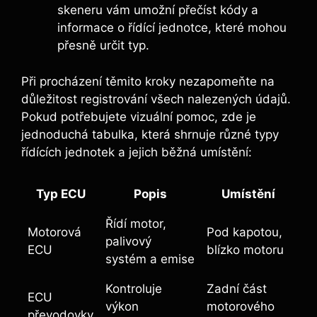
skeneru vám umožní přečíst kódy a
informace o řídící jednotce, které mohou
přesně určit typ.
Při procházení těmito kroky nezapomeňte na
důležitost registrování všech nalezených údajů.
Pokud potřebujete vizuální pomoc, zde je
jednoduchá tabulka, která shrnuje různé typy
řídících jednotek a jejich běžná umístění:
Typ ECU
Popis
Umístění
Řídí motor,
Motorová
Pod kapotou,
palivový
ECU
blízko motoru
systém a emise
Kontroluje
Zadní část
ECU
výkon
motorového
převodovky