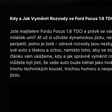
Kdy ​a Jak Vyměnit Rozvody ve ⁢Ford Focus ​1.8 TDC
Jste‍ majitelem ⁣Fordu Focus 1.8‌ TDCi‍ a právě se vá
‌miláček⁢ umí?⁢ Ať už⁤ si užíváte⁣ dynamickou jízdu, 
peripetií, jedno je ‍jisté – zdravé rozvody jsou nez
své auto s láskou a úctou, namísto toho, aby ‍se stalo
článku vám ​ukážeme, kdy a‍ jak správně vyměnit ro
můžete⁤ být jisti, ‌že vaše ‌auto bude ⁣běhat jako ⁤hod
trochu‍ technických kouzel, trochou humoru a nespo
⁢jízdu.