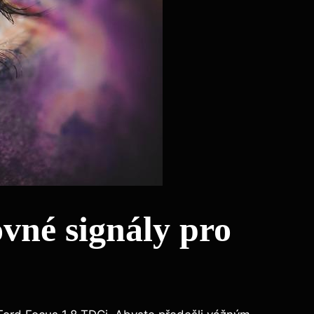
né​ signály pro⁣