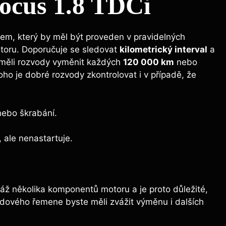
Focus 1.8 TDCi
em, ​který by měl⁣ být ‌proveden v ‍pravidelných
otoru. Doporučuje‍ se sledovat
kilometrický interval
a
měli ⁤rozvody⁤ vyměnit každých
120 000 km
nebo
ho​ je dobré rozvody zkontrolovat​ i v ⁣případě, že
nebo škrabání.
í, ale nenastartuje.
 několika ​komponentů motoru a je proto důležité,⁢
dového řemene byste měli zvážit výměnu ‌i ⁢dalších