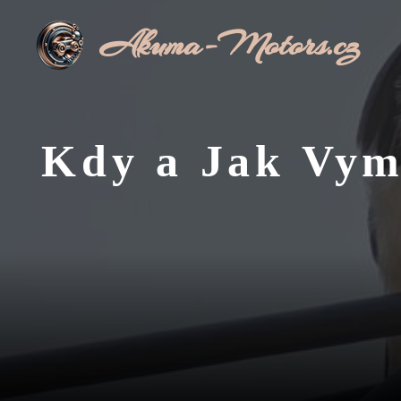
Přeskočit
Akuma-Motors.cz
na
obsah
Kdy a Jak Vym