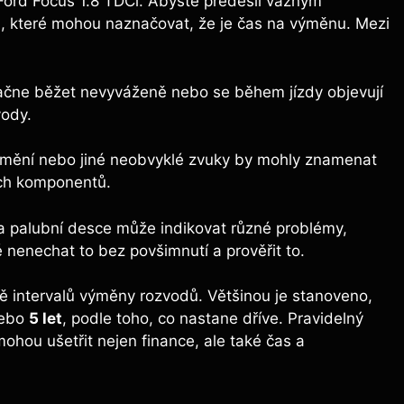
Ford​ Focus 1.8 TDCi. Abyste předešli vážným
álů, které ‍mohou naznačovat, že je čas na výměnu. Mezi
ne běžet nevyváženě nebo se během jízdy ⁤objevují​
vody.
mění nebo jiné neobvyklé zvuky⁣ by ​mohly‍ znamenat
ích komponentů.
a‍ palubní desce může indikovat ⁣různé problémy,
nenechat ⁣to bez ⁤povšimnutí a ⁢prověřit​ to.
ně ⁢intervalů výměny rozvodů. Většinou ‌je stanoveno,
ebo
5 let
, podle ​toho, co nastane⁢ dříve. Pravidelný
ou ušetřit​ nejen finance, ⁢ale také čas⁤ a⁢