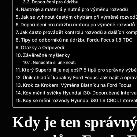
Doporučení pro údržbu
Nástroje​ a​ materiály nutné⁢ pro výměnu rozvodů
Jak ⁢se vyhnout‌ častým chybám ⁢při výměně rozvod
Doporučení ‌pro údržbu motoru po ‌výměně‍ rozvodů
Jak často provádět kontrolu ​rozvodů a dalších ko
Tipy od odborníků na údržbu Fordu Focus 1.8 TDCi
Otázky⁢ a ⁣Odpovědi
Závěrečné ⁣myšlenky
Nenechte si uniknout:
Který Superb III je nejlepší? 5 tipů pro správný výbě
Únik chladící kapaliny Ford Focus: Jak najít a oprav
Krok za Krokem: Výměna Blatníku na Ford Focus
Kdy měnit svíčky Hyundai i30: Doporučené Interva
Kdy se mění rozvody Hyundai i30 1.6 CRDi: Interva
Kdy je ‌ten‍ správn