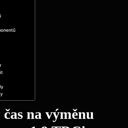
ů
mponentů
r
it
ly
ly
ý čas na výměnu⁢