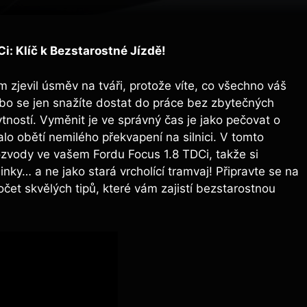
i:⁣ Klíč​ k Bezstarostné Jízdě!
m ​zjevil úsměv na ⁤tváři, protože ⁢víte, co všechno váš
nebo se jen ⁢snažíte dostat do ‌práce ‍bez zbytečných
bytností. Vyměnit je ve⁣ správný čas je jako pečovat o
 ⁤obětí ⁣nemilého⁣ překvapení⁢ na silnici. V tomto⁤
zvody ve vašem Fordu ⁤Focus 1.8 TDCi, takže si⁤
inky…‍ a ne jako stará⁤ vrcholící tramvaj! Připravte se na​
čet skvělých tipů, které vám zajistí bezstarostnou