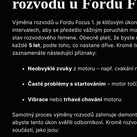
rozvodů u Fordu ​
Výměna rozvodů u⁣ Fordu ​Focus‌ 1. je ‌klíčovým‍ úkon
intervalech,⁣ aby‍ se‍ předešlo⁢ vážným poruchám m
stav rozvodového řemene.‍ Obecně platí, že​ byste 
každé
5 let
, podle toho, co nastane dříve.​ Kromě to
zaznamenáte‍ následující příznaky:
Neobvyklé⁣ zvuky
z motoru – např. cvakání⁤ 
Časté ⁢problémy s startováním
⁤– motor ​toč
Vibrace
nebo
trhavé​ chování
motoru.
Samotný​ proces výměny rozvodů⁤ zahrnuje demontáž
abyste tento úkon svěřili odborníkovi. Kromě rozvo
součástí, ‍jako jsou: