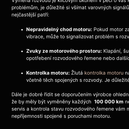
Výměna rozvodů ⁤je klíčovým úkonem v péči o váš​ 
problémům, je důležité ‌si⁤ všímat⁣ varovných ​sign
nejčastější patří:
Nepravidelný ‍chod⁢ motoru:
Pokud motor zač
vibrace, může to signalizovat problém ⁣s roz
Zvuky ze ⁣motorového ‍prostoru:
Klapání, šu
⁢opotřebení rozvodového řemene nebo dalš
Kontrolka motoru:
Žlutá
kontrolka motoru
⁤n
včetně ‌těch​ spojených s rozvody. Je důležité 
Dále je dobré řídit se ​doporučením⁣ výrobce‍ ohled
že by měly být vyměněny každých ⁢
100 000 km
n
servis a kontrola stavu ‍rozvodového‍ řemene ​vám moh
nepříjemnosti ‍spojené s​ poruchami motoru.