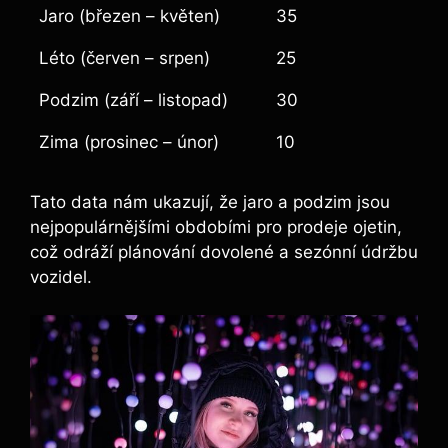
Jaro (březen – květen)
35
Léto (červen – srpen)
25
Podzim (září – listopad)
30
Zima (prosinec – únor)
10
Tato data nám ukazují, že jaro a podzim jsou
nejpopulárnějšími obdobími pro prodeje ojetin,
což odráží plánování dovolené a sezónní údržbu
vozidel.