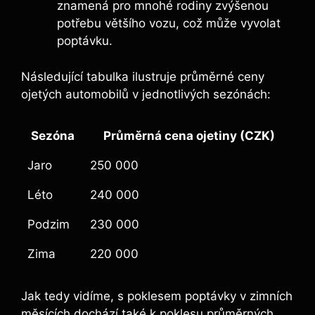
znamená pro mnohé rodiny zvýšenou
potřebu většího vozu, což může vyvolat
poptávku.
Následující tabulka ilustruje průměrné ceny
ojetých automobilů v jednotlivých sezónách:
Sezóna
Průměrná cena ojetiny (CZK)
Jaro
250 000
Léto
240 000
Podzim
230 000
Zima
220 000
Jak tedy vidíme, s poklesem poptávky v zimních
měsících dochází také k poklesu průměrných