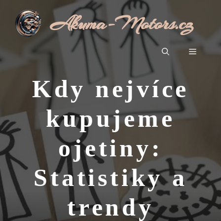
Přeskočit
Akuma-Motors.cz
na
obsah
Menu
Kdy nejvíce
kupujeme
ojetiny:
Statistiky a
trendy