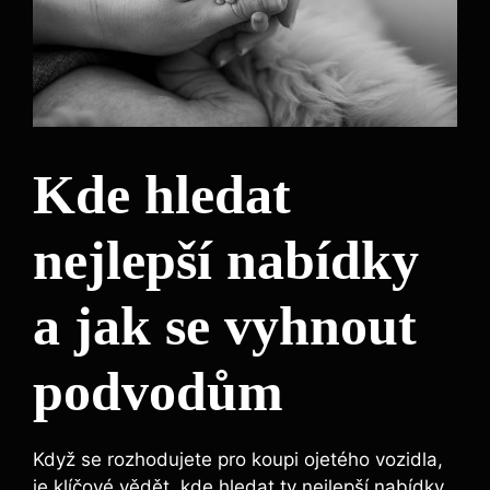
Kde hledat
nejlepší nabídky
a jak se vyhnout
podvodům
Když se rozhodujete pro koupi ojetého vozidla,
je klíčové vědět, kde hledat ty nejlepší nabídky