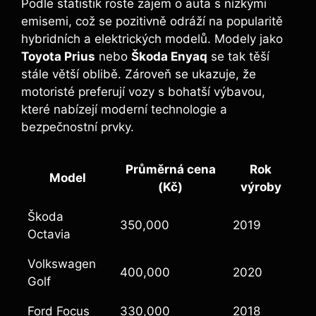
Podle statistik roste zájem o auta s nízkými
emisemi, což se pozitivně odráží na popularitě
hybridních a elektrických modelů. Modely jako
Toyota Prius
nebo
Škoda Enyaq
se tak těší
stále větší oblibě. Zároveň se ukazuje, že
motoristé preferují vozy s bohatší výbavou,
které nabízejí moderní technologie a
bezpečnostní prvky.
Průměrná cena
Rok
Model
(Kč)
výroby
Škoda
350,000
2019
Octavia
Volkswagen
400,000
2020
Golf
Ford Focus
330,000
2018