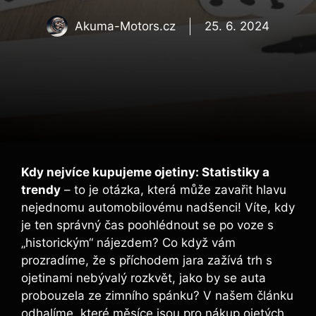
Akuma-Motors.cz
25. 6. 2024
Kdy nejvíce kupujeme ojetiny: Statistiky a
trendy
– to je otázka, která může zavařit hlavu
nejednomu automobilovému nadšenci! Víte, kdy
je ten správný čas poohlédnout se po voze s
„historickým“ nájezdem? Co když vám
prozradíme, že s příchodem jara zažívá trh s
ojetinami nebývalý rozkvět, jako by se auta
probouzela ze zimního spánku? V našem článku
odhalíme, které měsíce jsou pro nákup ojetých