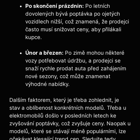
Po skončení prázdnin:
Po letních
dovolených bývá poptávka po ojetých
vozidlech nižší, což znamená, že prodejci
často musí snižovat ceny, aby přilákali
kupce.
Únor a březen:
Po zimě mohou některé
vozy potřebovat údržbu, a prodejci se
snaží rychle prodat auta před zahájením
nové sezony, což může znamenat
výhodné nabídky.
Dalším faktorem, který je třeba zohlednit, je
stav a oblíbenost konkrétních modelů. Třeba u
elektromobilů došlo v posledních letech ke
zvyšování poptávky, což zvyšuje ceny. Naopak u
modelů, které se stávají méně populárními, lze
očekávat klesající trend cen. Sledujte tedy