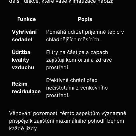
další funkce, které vaše klimatizace nabízí:
Funkce
Popis
Vyhřívání
Pomáhá udržet příjemné teplo v
sedadel
chladnějších měsících.
Údržba
Filtry na částice a zápach
kvality
zajišťují komfortní a zdravé
vzduchu
prostředí.
Efektivně chrání před
Režim
nečistotami z venkovního
recirkulace
prostředí.
Věnování pozornosti těmto aspektům významně
přispěje k zajištění maximálního pohodlí během
každé jízdy.