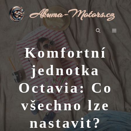
Přeskočit
Akuma-Motors.cz
na
obsah
Menu
Komfortní
jednotka
Octavia: Co
všechno lze
nastavit?