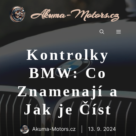
Přeskočit
Akuma-Motors.cz
na
obsah
Menu
Kontrolky
BMW: Co
Znamenají a
Jak je Číst
Akuma-Motors.cz
13. 9. 2024