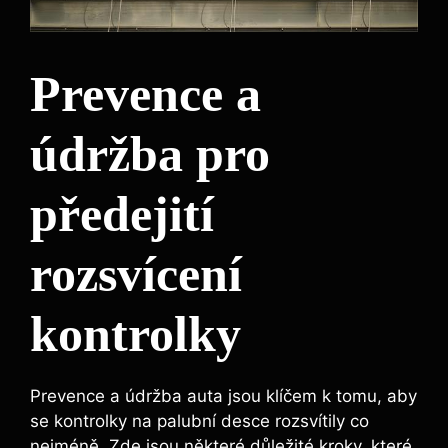
Prevence a
údržba pro
předejití
rozsvícení
kontrolky
Prevence a údržba auta jsou klíčem k tomu, aby
se kontrolky na palubní desce rozsvítily co
nejméně. Zde jsou některé důležité kroky, které