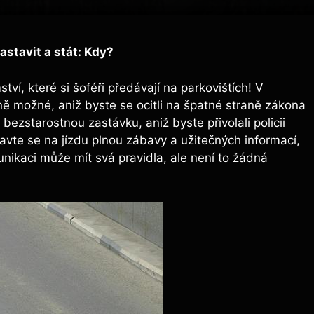
stavit a stát: Kdy?
tví, ​které si šoféři⁢ předávají ⁤na parkovištích! V
ně ​možné, aniž byste‌ se ocitli na špatné straně zákona
užít bezstarostnou zastávku, aniž byste přivolali policii
ravte se na jízdu⁣ plnou zábavy a ⁤užitečných informací,
ikaci může mít⁣ svá pravidla, ale⁣ není to žádná