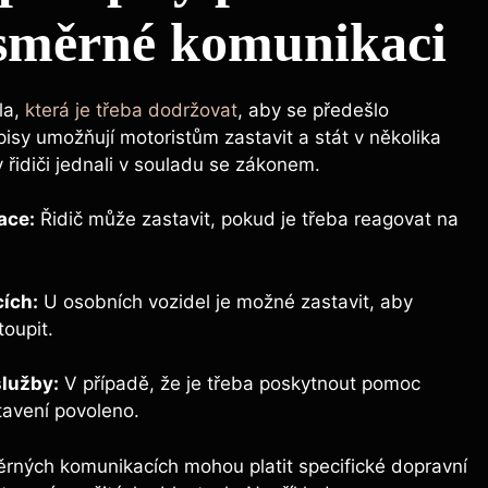
nosměrné ‍komunikaci
la,
která je třeba dodržovat
, aby se předešlo⁣
sy umožňují motoristům zastavit a stát v​ několika
 řidiči⁤ jednali v souladu ⁢se⁢ zákonem.
ace:
‍Řidič může⁣ zastavit, pokud ⁢je třeba⁢ reagovat na
cích:
⁤U osobních vozidel je ⁣možné zastavit, aby
toupit.
služby:
‌V případě, ‍že je ⁢třeba poskytnout pomoc‌
stavení povoleno.
měrných komunikacích mohou platit specifické dopravní