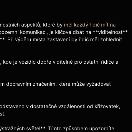
ečnostních aspektů, které by
měl každý řidič mít na
pozemní komunikaci, je klíčové dbát na **viditelnost**‍
. Při výběru ⁣místa zastavení by ⁤řidič‌ měl zohlednit
de je vozidlo ⁤dobře ⁣viditelné‍ pro ostatní řidiče a
tním dopravním⁢ značením, které může vyžadovat
 odstaveno v ​dostatečné vzdálenosti od⁤ křižovatek,
st.
ýstražných světel**. ‌Tímto způsobem upozorníte‌