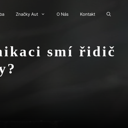
ba
Značky Aut
O Nás
Kontakt
kaci smí řidič
dy?