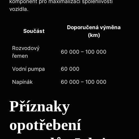
komponent pro maximalizaci spolehlivosti
vozidla.
Doporučená výměna
Součást
(km)
Rozvodový
60 000 – 100 000
řemen
Vodní pumpa
60 000
Napínák
60 000 – 100 000
Příznaky
opotřebení