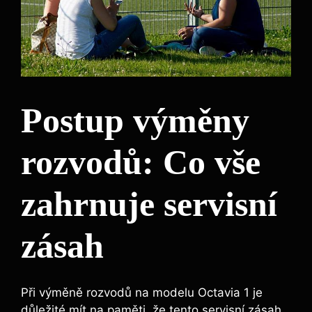
Postup výměny
rozvodů: Co vše
zahrnuje servisní
zásah
Při výměně rozvodů na modelu Octavia 1 je
důležité mít na paměti, že tento servisní zásah