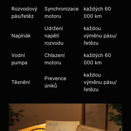
Rozvodový
Synchronizace
každých 60
pás/řetěz
motoru
000 km
Udržení
každou
Napínák
napětí
výměnu pásu/
rozvodu
řetězu
Vodní
Chlazení
každých 60
pumpa
motoru
000 km
každou
Prevence
Těsnění
výměnu pásu/
úniků
řetězu