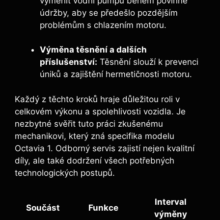
vyměnit vodní pumpu během povinné
údržby, aby se předešlo pozdějším
problémům s chlazením motoru.
Výměna těsnění a dalších
příslušenství:
Těsnění slouží k prevenci
úniků a zajištění hermetičnosti motoru.
Každý z těchto kroků hraje důležitou roli v
celkovém výkonu a spolehlivosti vozidla. Je
nezbytné svěřit tuto práci zkušenému
mechanikovi, který zná specifika modelu
Octavia 1. Odborný servis zajistí nejen kvalitní
díly, ale také dodržení všech potřebných
technologických postupů.
Interval
Součást
Funkce
výměny