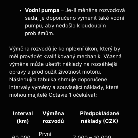
Vodní pumpa
– Je-li měněna rozvodová
sada, je doporučeno vyměnit také vodní
pumpu, aby nedošlo k budoucím
problémům.
Výměna rozvodů je komplexní úkon, který by
měl provádět kvalifikovaný mechanik. Včasná
výměna může ušetřit náklady na rozsáhlejší
opravy a prodloužit životnost motoru.
Následující tabulka shrnuje doporučené
intervaly výměny a související náklady, které
mohou majitelé Octavie 1 očekávat:
Interval
Výměna
Předpokládané
(km)
rozvodů
náklady (CZK)
První
60 000
7 000 – 10 000