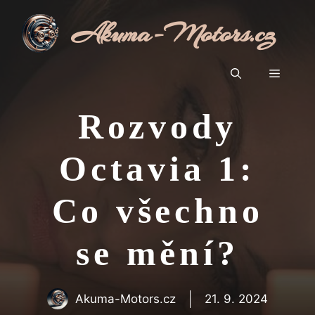
Přeskočit
Akuma-Motors.cz
na
obsah
Menu
Rozvody
Octavia 1:
Co všechno
se mění?
Akuma-Motors.cz
21. 9. 2024