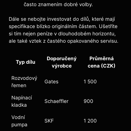
často znamením dobré volby.
Dále se nebojte investovat do dílů, které mají
specifikace blízko originálním částem. Ušetříte
si tím nejen peníze v dlouhodobém horizontu,
ale také vztek z častého opakovaného servisu.
Doporučený
Průměrná
Typ dílu
výrobce
cena (CZK)
Rozvodový
Gates
1 500
řemen
Napínací
Schaeffler
900
kladka
Vodní
SKF
1 200
pumpa