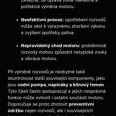
závažné, že oprava bude nákladná a
potřebná výměna motoru.
Neefektivní provoz:
opotřebení rozvodů
může vést k výraznému zhoršení výkonu
a zvýšení spotřeby paliva.
Nepravidelný chod motoru:
problémové
rozvody mohou způsobit netypické zvuky
a vibrace motoru.
Při výměně rozvodů je nezbytné také
zkontrolovat další související komponenty, jako
jsou
vodní pumpa, napínáky a klínový řemen
.
Tyto části často spolupracují a jejich nesprávná
funkce může ovlivnit i ostatní součásti motoru.
Doporučuje se proto zhotovit
preventivní
údržbu
nejen rozvodů, ale i souvisejících