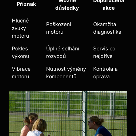
Možné
Doporučená
Příznak
důsledky
akce
Hlučné
Poškození
Okamžitá
zvuky
motoru
diagnostika
motoru
Pokles
Úplné selhání
Servis co
výkonu
rozvodů
nejdříve
Vibrace
Nutnost výměny
Kontrola a
motoru
komponentů
oprava