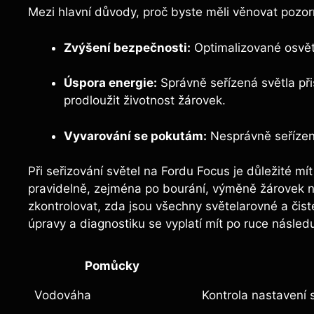
Mezi hlavní důvody, proč byste měli věnovat pozorno
Zvýšení bezpečnosti:
Optimalizované osvětl
Úspora energie:
Správně seřízená světla přis
prodloužit životnost žárovek.
Vyvarování se pokutám:
Nesprávně seřízená
Při seřizování světel na Fordu Focus je důležité mí
pravidelně, zejména po bourání, výměně žárovek n
zkontrolovat, zda jsou všechny světelarovné a čisté,
úpravy a diagnostiku se vyplatí mít po ruce následu
Pomůcky
Vodováha
Kontrola nastavení 