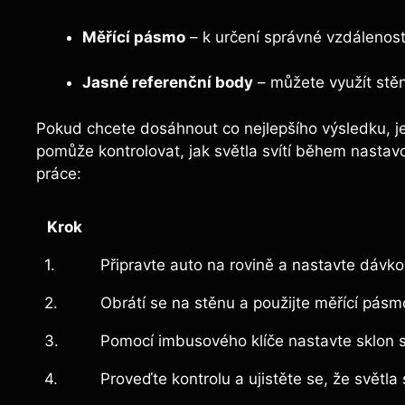
Měřící pásmo
– k určení správné vzdálenosti
Jasné referenční body
– můžete využít stěn
Pokud chcete dosáhnout co nejlepšího výsledku, je
pomůže kontrolovat, jak světla svítí během nastavo
práce:
Krok
1.
Připravte auto na rovině a nastavte dávk
2.
Obrátí se na stěnu a použijte měřící pásm
3.
Pomocí imbusového klíče nastavte sklon s
4.
Proveďte kontrolu a ujistěte se, že světla s