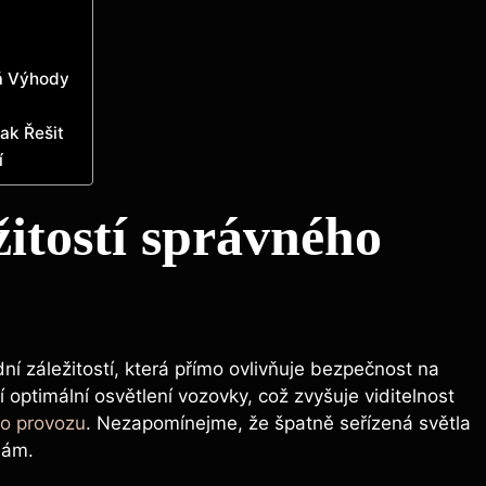
á Výhody
ak Řešit
í
žitostí správného
ní záležitostí, která přímo ovlivňuje bezpečnost na
jí optimální osvětlení vozovky, což zvyšuje viditelnost
ího provozu
. Nezapomínejme, že špatně seřízená světla
dám.