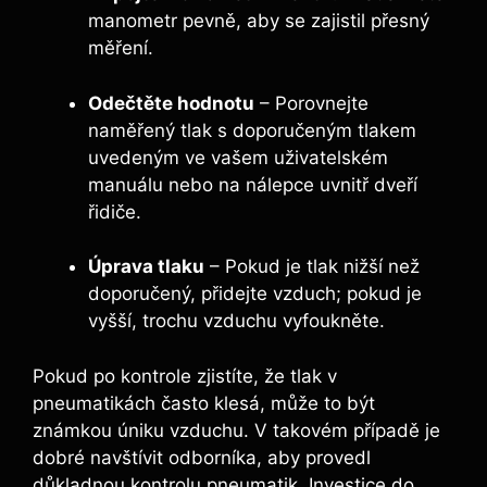
manometr pevně, aby se zajistil přesný
měření.
Odečtěte hodnotu
– Porovnejte
naměřený tlak s doporučeným tlakem
uvedeným ve vašem uživatelském
manuálu nebo na nálepce uvnitř dveří
řidiče.
Úprava tlaku
– Pokud je tlak nižší než
doporučený, přidejte vzduch; pokud je
vyšší, trochu vzduchu vyfoukněte.
Pokud po kontrole zjistíte, že tlak v
pneumatikách často klesá, může to být
známkou úniku vzduchu. V takovém případě je
dobré navštívit odborníka, aby provedl
důkladnou kontrolu pneumatik. Investice do