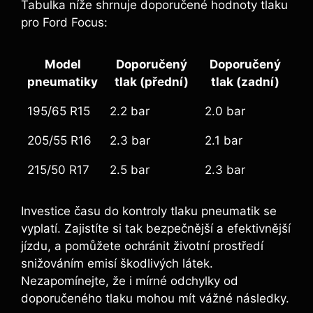
Tabulka níže shrnuje doporučené hodnoty tlaku
pro Ford Focus:
Model
Doporučený
Doporučený
pneumatiky
tlak (přední)
tlak (zadní)
195/65 R15
2.2 bar
2.0 bar
205/55 R16
2.3 bar
2.1 bar
215/50 R17
2.5 bar
2.3 bar
Investice času do kontroly tlaku pneumatik se
vyplatí. Zajistíte si tak bezpečnější a efektivnější
jízdu, a pomůžete ochránit životní prostředí
snižováním emisí škodlivých látek.
Nezapomínejte, že i mírné odchylky od
doporučeného tlaku mohou mít vážné následky.