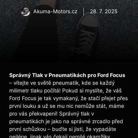
Akuma-Motors.cz
28. 7. 2025
Správný Tlak v Pneumatikách pro Ford Focus
– vítejte ve světě pneumatik, kde se každý
milimetr tlaku počítá! Pokud si myslíte, že váš
Ford Focus je tak vymakaný, že stačí přejet přes
první louku a už se mu nic nemůže stát, máme
pro vás překvapení! Správný tlak v
pneumatikách je jako na správné zrcadlo před
první schůzkou – buďte si jisti, že vypadáte
nejlépe, jinak vás čekají nemilé okamžiky.