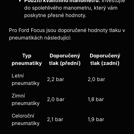
Použití kvalitního manometru:
Investujte
do spolehlivého manometru, který vám
poskytne přesné hodnoty.
Pro Ford Focus jsou doporučené hodnoty tlaku v
pneumatikách následující:
Typ
Doporučený
Doporučený
pneumatiky
tlak (přední)
tlak (zadní)
Letní
2,2 bar
2,0 bar
pneumatiky
Zimní
2,0 bar
1,8 bar
pneumatiky
Celoroční
2,1 bar
1,9 bar
pneumatiky