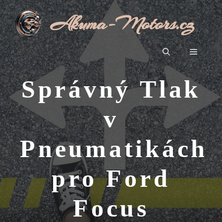
Přeskočit
Akuma-Motors.cz
na
obsah
Menu
Správný Tlak
v
Pneumatikách
pro Ford
Focus