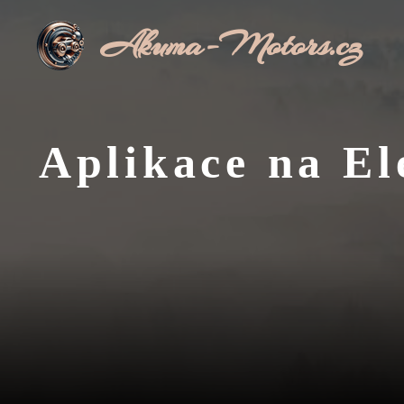
Přeskočit
Akuma-Motors.cz
na
obsah
Aplikace na El