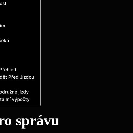
nost
cím
 čeká
 Přehled
dět Před Jízdou
odružné jízdy
tailní výpočty
ro správu