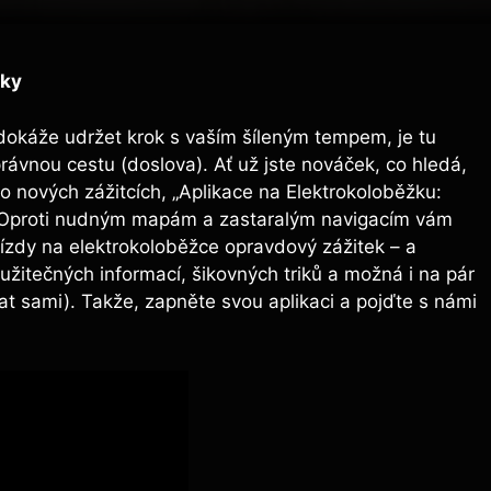
iky
dokáže udržet krok s vaším šíleným tempem, je tu
rávnou cestu (doslova). Ať už jste nováček, co hledá,
po nových zážitcích, „Aplikace na Elektrokoloběžku:
te! Oproti nudným mapám a zastaralým navigacím vám
jízdy na elektrokoloběžce opravdový zážitek – a
 užitečných informací, šikovných triků a možná i na pár
at sami). Takže, zapněte svou aplikaci a pojďte s námi