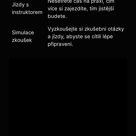
Nešetřete čas na praxi, čím
Jízdy s
více si zajezdíte, tím jistější
instruktorem
budete.
Vyzkoušejte si zkušební otázky
Simulace
a jízdy, abyste se cítili lépe
zkoušek
připraveni.