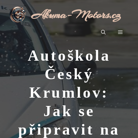
Přeskočit
Akuma-Motors.cz
na
obsah
Menu
Autoškola
Český
Krumlov:
Jak se
připravit na