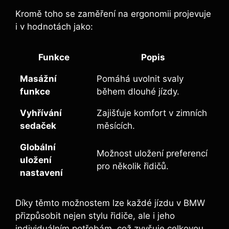
Kromě toho se zaměření na ergonomii projevuje
i v hodnotách jako:
Funkce
Popis
Masážní
Pomáhá uvolnit svaly
funkce
během dlouhé jízdy.
Vyhřívání
Zajišťuje komfort v zimních
sedaček
měsících.
Globální
Možnost uložení preferencí
uložení
pro několik řidičů.
nastavení
Díky těmto možnostem lze každé jízdu v BMW
přizpůsobit nejen stylu řidiče, ale i jeho
individuálním potřebám, což zvyšuje celkovou