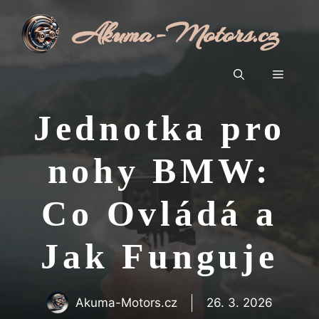
Přeskočit
Akuma-Motors.cz
na
obsah
Menu
Jednotka pro
nohy BMW:
Co Ovládá a
Jak Funguje
Akuma-Motors.cz
26. 3. 2026