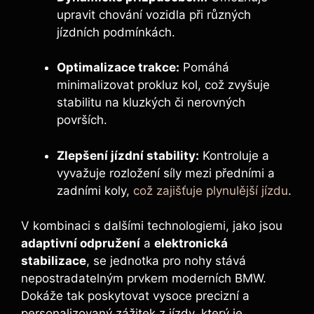
upravit chování vozidla při různých
jízdních podmínkách.
Optimalizace trakce:
Pomáhá
minimalizovat prokluz kol, což zvyšuje
stabilitu na kluzkých či nerovných
površích.
Zlepšení jízdní stability:
Kontroluje a
vyvažuje rozložení síly mezi předními a
zadními koly,
což zajišťuje plynulější jízdu
.
V kombinaci s dalšími technologiemi, jako jsou
adaptivní odpružení
a
elektronická
stabilizace
, se jednotka pro nohy stává
nepostradatelným prvkem moderních BMW.
Dokáže tak poskytovat vysoce precizní a
personalizovaný zážitek z jízdy, který je