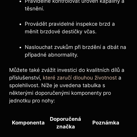
Pravidelně kontrolovat úroveň kapaliny a
těsnění.
Provádět pravidelné inspekce brzd a
měnit brzdové destičky včas.
Naslouchat zvukům při brzdění a dbát na
případné abnormality.
Můžete také zvážit investici do kvalitních dílů a
příslušenství,
které zaručí dlouhou životnost
a
spolehlivost. Níže je uvedena tabulka s
některými doporučenými komponenty pro
jednotku pro nohy:
Doporučená
Komponenta
Poznámka
značka