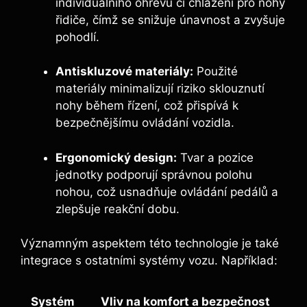
individuálního ohřevu či chlazení pro nohy
řidiče, čímž se snižuje únavnost a zvyšuje
pohodlí.
Antiskluzové materiály:
Použité
materiály minimalizují riziko sklouznutí
nohy během řízení, což přispívá k
bezpečnějšímu ovládání vozidla.
Ergonomický design:
Tvar a pozice
jednotky podporují správnou polohu
nohou, což usnadňuje ovládání pedálů a
zlepšuje reakční dobu.
Významným aspektem této technologie je také
integrace s ostatními systémy vozu. Například:
Systém
Vliv na komfort a bezpečnost