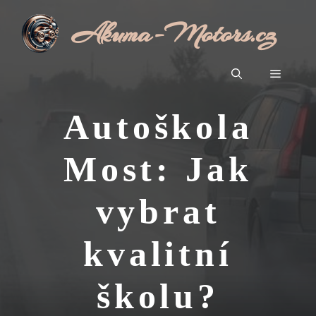
Přeskočit
Akuma-Motors.cz
na
obsah
Menu
Autoškola
Most: Jak
vybrat
kvalitní
školu?