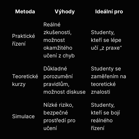
Metoda
Výhody
Ideální pro
Reálné
zkušenosti,
Studenty,
Praktické
možnost
kteří se lépe
řízení
okamžitého
učí „z praxe“
učení z chyb
Důkladné
Studenty se
Teoretické
porozumění
zaměřením na
kurzy
pravidlům,
teoretické
možnost diskuse
znalosti
Nízké riziko,
Studenty,
bezpečné
kteří se bojí
Simulace
prostředí pro
reálného
učení
řízení