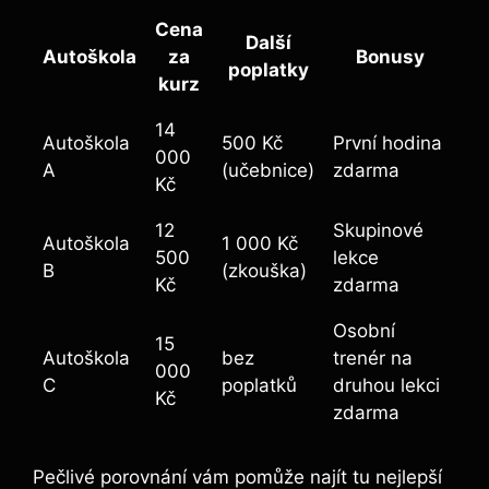
Cena
Další
Autoškola
za
Bonusy
poplatky
kurz
14
Autoškola
500 Kč
První hodina
000
A
(učebnice)
zdarma
Kč
12
Skupinové
Autoškola
1 000 Kč
500
lekce
B
(zkouška)
Kč
zdarma
Osobní
15
Autoškola
bez
trenér na
000
C
poplatků
druhou lekci
Kč
zdarma
Pečlivé porovnání vám pomůže najít tu nejlepší