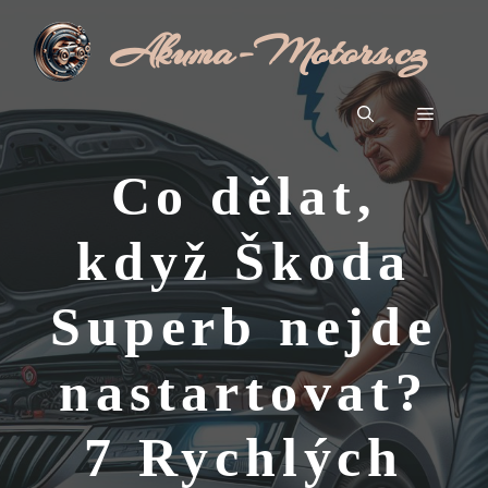
Přeskočit
Akuma-Motors.cz
na
obsah
Menu
Co dělat,
když Škoda
Superb nejde
nastartovat?
7 Rychlých