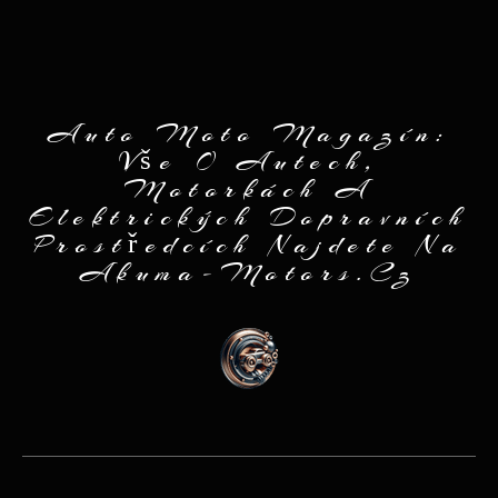
Auto Moto Magazín:
Vše O Autech,
Motorkách A
Elektrických Dopravních
Prostředcích Najdete Na
Akuma-Motors.cz