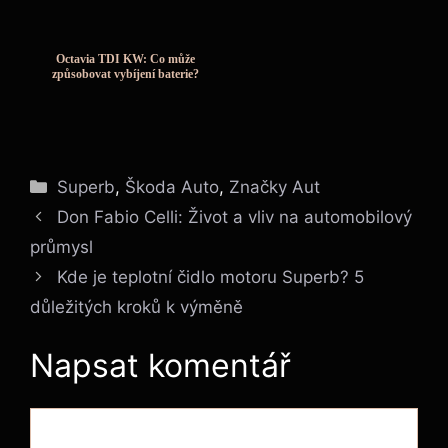
Octavia TDI KW: Co může
způsobovat vybíjení baterie?
Rubriky
Superb
,
Škoda Auto
,
Značky Aut
Don Fabio Celli: Život a vliv na automobilový
průmysl
Kde je teplotní čidlo motoru Superb? 5
důležitých kroků k výměně
Napsat komentář
Komentář